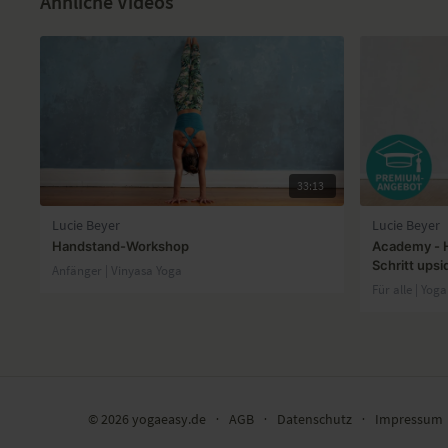
Ähnliche Videos
33:13
Lucie Beyer
Lucie Beyer
Handstand-Workshop
Academy - H
Schritt ups
Anfänger | Vinyasa Yoga
Für alle | Yoga
© 2026 yogaeasy.de
∙
AGB
∙
Datenschutz
∙
Impressum