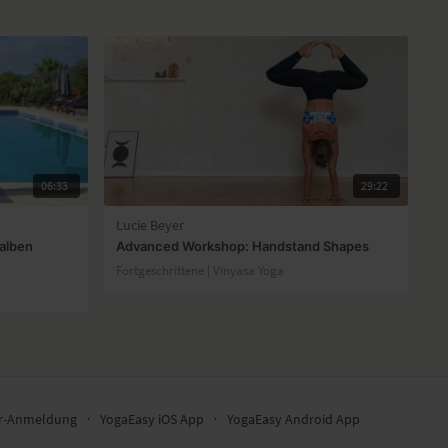
06:33
29:22
Lucie Beyer
halben
Advanced Workshop: Handstand Shapes
Fortgeschrittene | Vinyasa Yoga
er-Anmeldung
∙
YogaEasy iOS App
∙
YogaEasy Android App