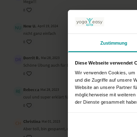
Mega!!!
0
New U.
April 19, 2024
nicht ganz einfach
0
Zustimmung
Dorrit R.
Mai 28, 2023
Diese Webseite verwendet 
Schöne Übung auch für Erfahrene, um feiner in der Übung zu s
Wir verwenden Cookies, um I
0
und die Zugriffe auf unsere 
Website an unsere Partner fü
Rebecca
Mai 28, 2023
möglicherweise mit weiteren
cuul und super erklärt für mich echt toll!
der Dienste gesammelt habe
0
Christina
Mai 01, 2023
Aber toll, bin gespannt, ob ich irgendwann schaffe.