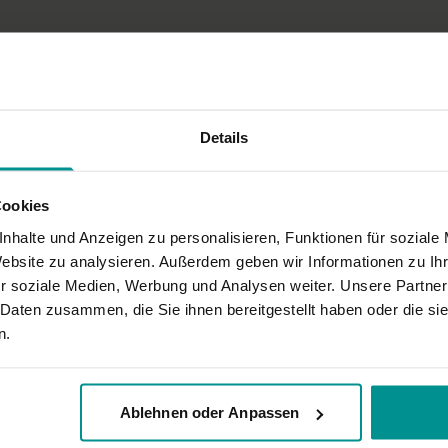
Details
Cookies
tehen und auch gute Vorbereitungsübungen, um Kraft aufzubauen. Fühlt sich
nhalte und Anzeigen zu personalisieren, Funktionen für soziale
Website zu analysieren. Außerdem geben wir Informationen zu I
r soziale Medien, Werbung und Analysen weiter. Unsere Partner
 Daten zusammen, die Sie ihnen bereitgestellt haben oder die s
n.
Ablehnen oder Anpassen