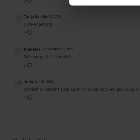
0
Tanja H.
März 05, 2023
Gute Anleitung
0
Daniela I.
September 16, 2022
Sehr sympathisch erklärt
0
Julia
Juli 23, 2022
Wirklich toll erklärt auch wenn ich sicher noch einige Übun
0