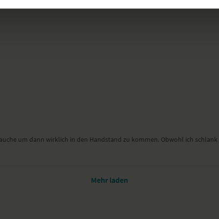
g brauche um dann wirklich in den Handstand zu kommen. Obwohl ich schlank
Mehr laden