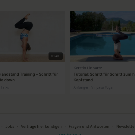
00:40
Kerstin Linnartz
andstand Training – Schritt für
Tutorial: Schritt für Schritt zum 
ide down
Kopfstand
 Talks
Anfänger | Vinyasa Yoga
∙
Jobs
∙
Verträge hier kündigen
∙
Fragen und Antworten
∙
Newslett