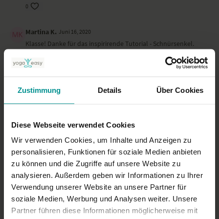
0
Martina K.
Juni 16, 2020
Klasse! Danke für das inspirirende Tutorial - Schnürsenkel.
Namasté Martina
0
Zustimmung
Details
Über Cookies
Katharina K.
Mai 05, 2020
Der halbe Schnürsenkel taugt mir extrem gut! Vielen Dank für
die Erklärung der Meridiane.
Diese Webseite verwendet Cookies
0
Wir verwenden Cookies, um Inhalte und Anzeigen zu
personalisieren, Funktionen für soziale Medien anbieten
Mehr laden
zu können und die Zugriffe auf unsere Website zu
analysieren. Außerdem geben wir Informationen zu Ihrer
Verwendung unserer Website an unsere Partner für
Ähnliche Videos
soziale Medien, Werbung und Analysen weiter. Unsere
Partner führen diese Informationen möglicherweise mit