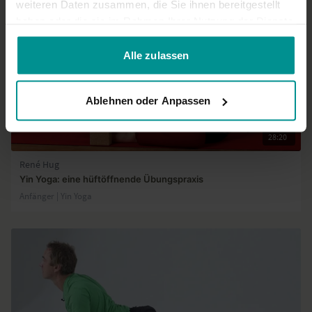
weiteren Daten zusammen, die Sie ihnen bereitgestellt
haben oder die sie im Rahmen Ihrer Nutzung der Dienste
gesammelt haben.
Alle zulassen
Ablehnen oder Anpassen
28:20
René Hug
Yin Yoga: eine hüftöffnende Übungspraxis
Anfänger | Yin Yoga