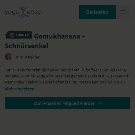
Beitreten
Tutorial: Gomukhasana –
Trailer
Schnürsenkel
Tanja Seehofer
Tanja Seehofer
zeigt dir den wunderbaren Hüftöffner Gomukhasana
im Detail – im Yin Yoga Schnürsenkel genannt. Du lernst, wie du in die
Asana hineingehst, welche Hilfsmittel du nutzen kannst und wie du
dich richtig einrichtest. Sie zeigt dir die Yin-Yoga-Variante, hier liegt der
Wenn du alle Varianten ausprobieren möchtest, leg dir eine Decke
Mehr anzeigen
Schwerpunkt auf dem Loslassen. Der halbe Schnürsenkel mit
und Blöcke bereit.
ausgestrecktem Bein ist weniger intensiv und aktiviert deinen
Zum Ansehen Mitglied werden
Blasenmeridian.