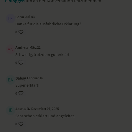
Einloggen
um an der Konversation teilzunehmen
Yoyoka.
Lena
Juli 03
Danke für die ausführliche Erklärung !
0
Andrea
März 21
Schwierig, trotzdem gut erklärt
0
Babsy
Februar 16
Super erklärt!
0
Jasna B.
Dezember 07, 2025
Sehr schon erklärt und angeleitet.
0