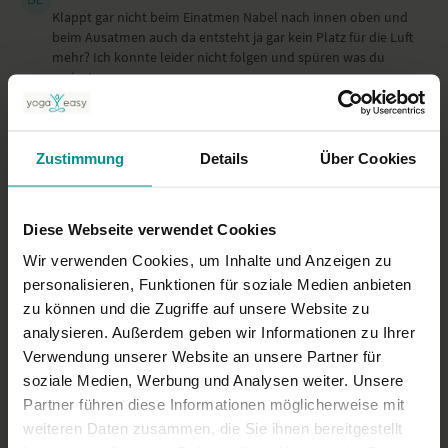
Klappt gar nicht beim Einatmen Nabel nach innen oben und
beim Ausatmen auch da entsteht ja gar kein Platz für die Luft
mehr? Ich konnte leider nicht folgen und spüren was du
meinst.
0
Jeannette S.
Zustimmung
Oktober 05, 2025
Details
Über Cookies
Sehr gut erklärt!
0
Diese Webseite verwendet Cookies
Wir verwenden Cookies, um Inhalte und Anzeigen zu
Mehr laden
personalisieren, Funktionen für soziale Medien anbieten
zu können und die Zugriffe auf unsere Website zu
analysieren. Außerdem geben wir Informationen zu Ihrer
Ähnliche Videos
Verwendung unserer Website an unsere Partner für
soziale Medien, Werbung und Analysen weiter. Unsere
Partner führen diese Informationen möglicherweise mit
weiteren Daten zusammen, die Sie ihnen bereitgestellt