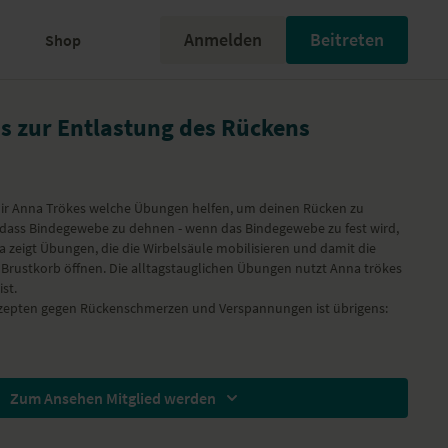
Anmelden
Beitreten
Shop
as zur Entlastung des Rückens
 dir Anna Trökes welche Übungen helfen, um deinen Rücken zu
t, dass Bindegewebe zu dehnen - wenn das Bindegewebe zu fest wird,
zeigt Übungen, die die Wirbelsäule mobilisieren und damit die
 Brustkorb öffnen. Die alltagstauglichen Übungen nutzt Anna trökes
ist.
zepten gegen Rückenschmerzen und Verspannungen ist übrigens:
Zum Ansehen Mitglied werden