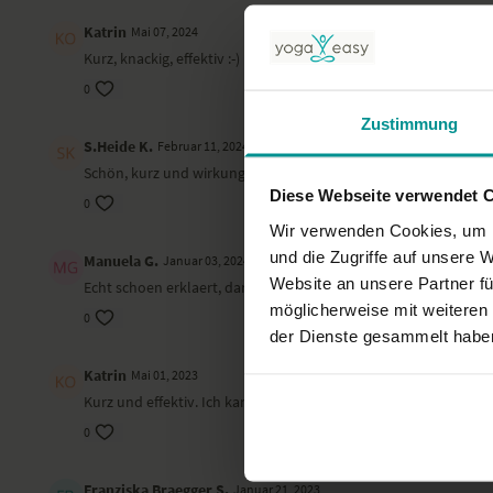
Katrin
Mai 07, 2024
Kurz, knackig, effektiv :-) Besonders, wenn sich man bei Nr. 2 
0
Zustimmung
S.Heide K.
Februar 11, 2024
Schön, kurz und wirkungsvoll.
Diese Webseite verwendet 
0
Wir verwenden Cookies, um I
und die Zugriffe auf unsere 
Manuela G.
Januar 03, 2024
Website an unsere Partner fü
Echt schoen erklaert, danke Anna.
möglicherweise mit weiteren
0
der Dienste gesammelt habe
Katrin
Mai 01, 2023
Kurz und effektiv. Ich kann leider keine Sterne vergeben (Techni
0
Franziska Braegger S.
Januar 21, 2023