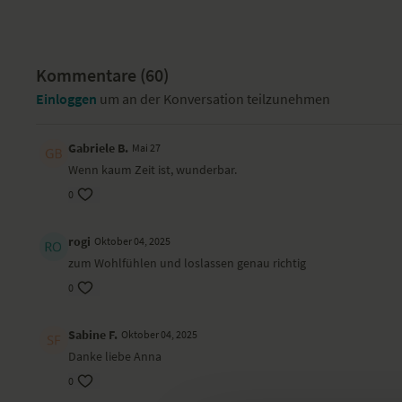
Kommentare (
60
)
Einloggen
um an der Konversation teilzunehmen
Gabriele B.
Mai 27
Wenn kaum Zeit ist, wunderbar.
0
rogi
Oktober 04, 2025
zum Wohlfühlen und loslassen genau richtig
0
Sabine F.
Oktober 04, 2025
Danke liebe Anna
0