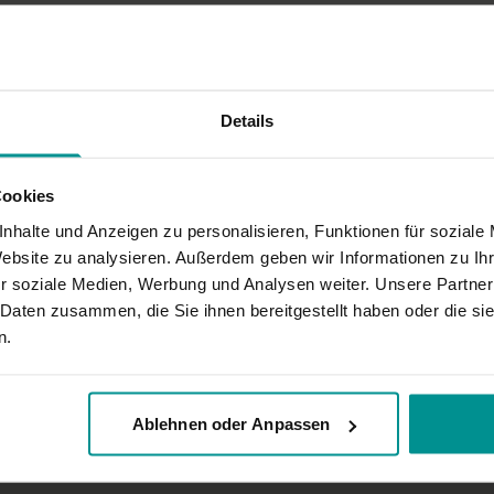
gut einfühlt, was man gerade braucht.
Details
Cookies
nhalte und Anzeigen zu personalisieren, Funktionen für soziale
Website zu analysieren. Außerdem geben wir Informationen zu I
r soziale Medien, Werbung und Analysen weiter. Unsere Partner
 Daten zusammen, die Sie ihnen bereitgestellt haben oder die s
n.
k-Bug? weil ich es als Favorit gespeichert habe?), es wären sonst 5.
Ablehnen oder Anpassen