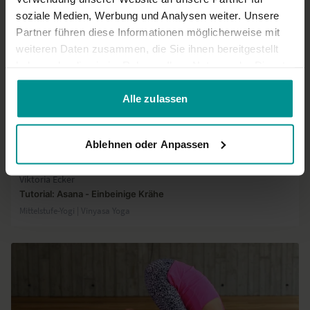
soziale Medien, Werbung und Analysen weiter. Unsere
Partner führen diese Informationen möglicherweise mit
weiteren Daten zusammen, die Sie ihnen bereitgestellt
haben oder die sie im Rahmen Ihrer Nutzung der Dienste
gesammelt haben.
Alle zulassen
Ablehnen oder Anpassen
01:37
Viktoria Ecker
Tutorial: Asana - Einbeinige Krähe
Mittelstufe-Yogi | Vinyasa Yoga