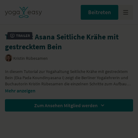
Beitreten
Tutorial: Asana Seitliche Krähe mit
Trailer
gestrecktem Bein
Kristin Rübesamen
In diesem Tutorial zur Yogahaltung Seitliche Krähe mit gestrecktem
Bein (Eka Pada Koundinyasana I) zeigt die Berliner Yogalehrerin und
Buchautorin Kristin Rübesamen die einzelnen Schritte zum Aufbau
dieser Yoga-Übung. Wichtig dabei, die Kraft in den Armen (hast du
Mehr anzeigen
schon mit vielen Chaturangas aufgebaut) und eine Flexibilität in der
Wirbelsäule und im Rücken (hast du in den vielen Twists in deiner
Zum Ansehen Mitglied werden
Yogastunde geübt). Mit diesen Voraussetzungen wirst du sehen, ist die
seitliche Krähe leicht zu meistern. Durch den Twist hat diese Asana
eine reinigende Wirkung.