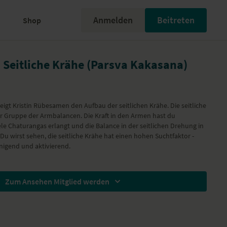
Anmelden
Beitreten
Shop
a Seitliche Krähe (Parsva Kakasana)
eigt Kristin Rübesamen den Aufbau der seitlichen Krähe. Die seitliche
er Gruppe der Armbalancen. Die Kraft in den Armen hast du
ele Chaturangas erlangt und die Balance in der seitlichen Drehung in
Du wirst sehen, die seitliche Krähe hat einen hohen Suchtfaktor -
inigend und aktivierend.
Zum Ansehen Mitglied werden