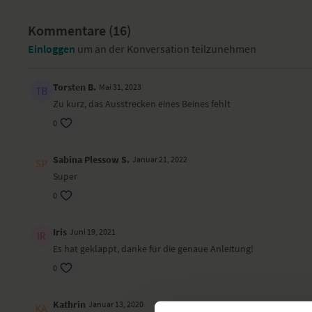
Kommentare (
16
)
Einloggen
um an der Konversation teilzunehmen
Torsten B.
Mai 31, 2023
Zu kurz, das Ausstrecken eines Beines fehlt
0
Sabina Plessow S.
Januar 21, 2022
Super
0
Iris
Juni 19, 2021
Es hat geklappt, danke für die genaue Anleitung!
0
Kathrin
Januar 13, 2020