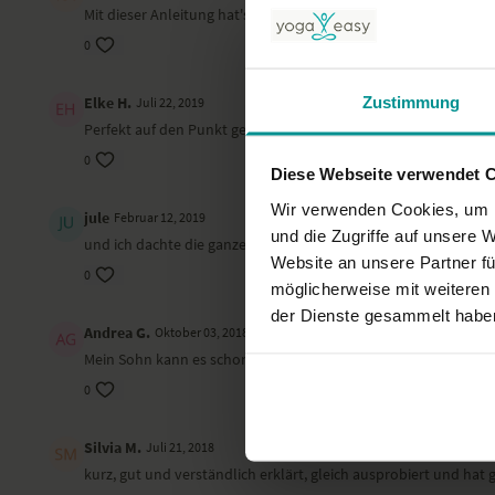
Mit dieser Anleitung hat's geklappt! :)
0
Zustimmung
Elke H.
Juli 22, 2019
Perfekt auf den Punkt gebracht
0
Diese Webseite verwendet 
Wir verwenden Cookies, um I
jule
Februar 12, 2019
und die Zugriffe auf unsere 
und ich dachte die ganze zeit, ich kanns einfach nicht. danke! :)
Website an unsere Partner fü
0
möglicherweise mit weiteren
der Dienste gesammelt habe
Andrea G.
Oktober 03, 2018
Mein Sohn kann es schon
0
Silvia M.
Juli 21, 2018
kurz, gut und verständlich erklärt, gleich ausprobiert und hat g