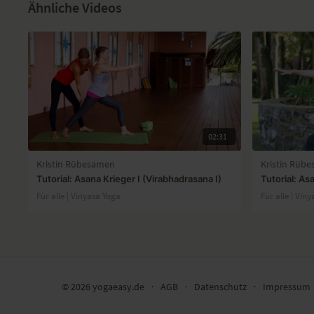
Ähnliche Videos
02:31
Kristin Rübesamen
Kristin Rüb
Tutorial: Asana Krieger I (Virabhadrasana I)
Tutorial: Asa
Für alle | Vinyasa Yoga
Für alle | Vin
© 2026 yogaeasy.de
∙
AGB
∙
Datenschutz
∙
Impressum