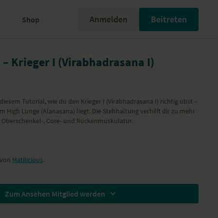
Anmelden
Beitreten
Shop
 – Krieger I (Virabhadrasana I)
n diesem Tutorial, wie du den Krieger I (Virabhadrasana I) richtig übst –
 High Lunge (Alanasana) liegt. Die Stehhaltung verhilft dir zu mehr
t Oberschenkel-, Core- und Rückenmuskulatur.
e von
Matilicious
.
Zum Ansehen Mitglied werden