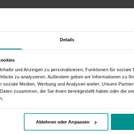
ich Anfänger bin hätte ich eine Anleitung gebraucht wo beide Beine erstmal 
Details
Cookies
nhalte und Anzeigen zu personalisieren, Funktionen für soziale
Website zu analysieren. Außerdem geben wir Informationen zu I
r soziale Medien, Werbung und Analysen weiter. Unsere Partner
 Daten zusammen, die Sie ihnen bereitgestellt haben oder die s
n.
Ablehnen oder Anpassen
). Video gefällt mir aber sonst gut!