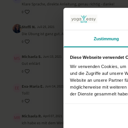
Klare Sprache, direkte Anleitung, genau richtig - danke!
0
Steffi N.
Juli 25, 2021
Die Übung ist ganz gut. Aber die Anleitung ist verwirrend, da 
Zustimmung
0
Michaela S.
Juni 15, 2021
Diese Webseite verwendet 
Gut erklärt
Wir verwenden Cookies, um I
0
und die Zugriffe auf unsere 
Website an unsere Partner fü
Eva-Maria E.
Juni 14, 2021
möglicherweise mit weiteren
Toll!
der Dienste gesammelt habe
0
Michaela R.
April 07, 2021
ich habe es mit dem Winkel anders gelernt (45Grad statt 60 Grad