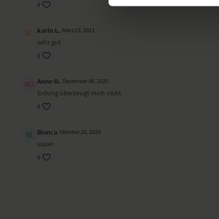
0
karin L.
März 13, 2021
sehr gut
0
Anne O.
Dezember 06, 2020
Erdung überzeugt mich nicht
0
Bianca
Oktober 20, 2020
super
0