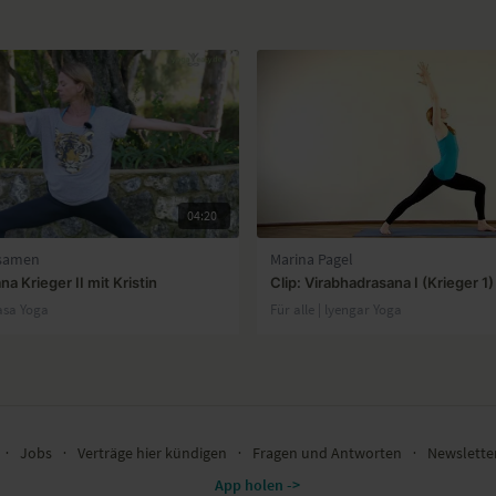
04:20
esamen
Marina Pagel
na Krieger II mit Kristin
Clip: Virabhadrasana I (Krieger 1)
yasa Yoga
Für alle | lyengar Yoga
∙
Jobs
∙
Verträge hier kündigen
∙
Fragen und Antworten
∙
Newslett
App holen ->