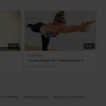
02:09
13:58
Lucie Beyer
Tutorial: Krieger III – Virabhadrasana III
Für alle | Vinyasa Yoga
er-Anmeldung
∙
YogaEasy iOS App
∙
YogaEasy Android App