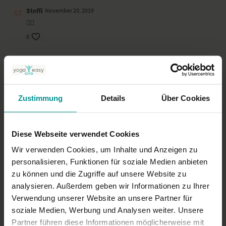
Steffi
November 20, 2019
👍🏻
0
Steffi
November 20, 2019
👍🏻
0
Zustimmung
Details
Über Cookies
Heike P.
September 15, 2019
💚
Diese Webseite verwendet Cookies
0
Wir verwenden Cookies, um Inhalte und Anzeigen zu
personalisieren, Funktionen für soziale Medien anbieten
Mehr laden
zu können und die Zugriffe auf unsere Website zu
analysieren. Außerdem geben wir Informationen zu Ihrer
Verwendung unserer Website an unsere Partner für
Ähnliche Videos
soziale Medien, Werbung und Analysen weiter. Unsere
Partner führen diese Informationen möglicherweise mit