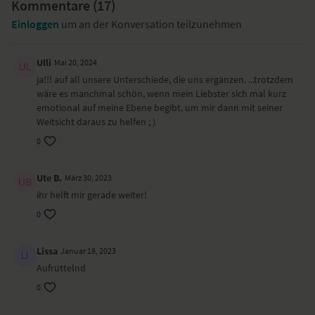
Kommentare (
17
)
Einloggen
um an der Konversation teilzunehmen
Ulli
Mai 20, 2024
ja!!! auf all unsere Unterschiede, die uns ergänzen. ...trotzdem
wäre es manchmal schön, wenn mein Liebster sich mal kurz
emotional auf meine Ebene begibt, um mir dann mit seiner
Weitsicht daraus zu helfen ; )
0
Ute B.
März 30, 2023
ihr helft mir gerade weiter!
0
Lissa
Januar 18, 2023
Aufrüttelnd
0