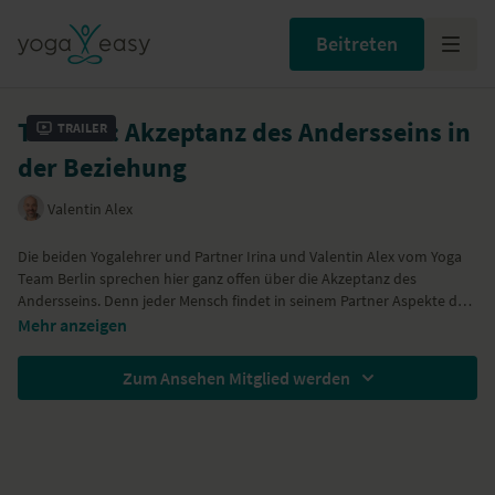
Beitreten
Tutorial: Akzeptanz des Andersseins in
Trailer
der Beziehung
Valentin Alex
Die beiden Yogalehrer und Partner Irina und Valentin Alex vom Yoga
Team Berlin sprechen hier ganz offen über die Akzeptanz des
Andersseins. Denn jeder Mensch findet in seinem Partner Aspekte des
Anderssein. Hier geht es darum zu lernen, diese Aspekte zu
Mehr anzeigen
akzeptieren und sie auch ein Stück weit lieben zu lernen. Denn in dem
Moment, wo man sich die Angewohnheiten und Eigenschaften des
Zum Ansehen Mitglied werden
Partners genau anschaut, wird man feststellen, dass man eine Menge
lernen kann. Denn Eigenschaften können ergänzen, inspirieren und
uns weiterbringen. Daher hilft es, die Eigenschaften des anderen zu
verstehen.