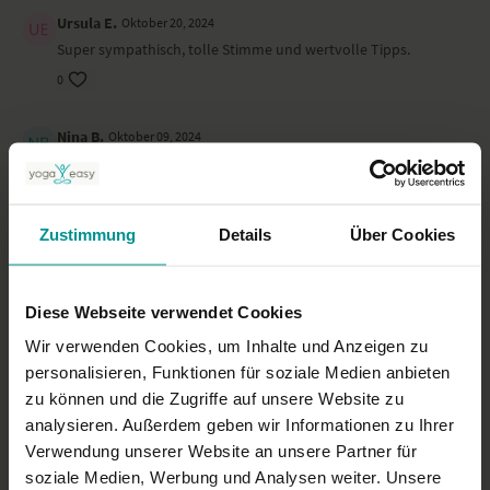
Ursula E.
Oktober 20, 2024
Super sympathisch, tolle Stimme und wertvolle Tipps.
0
Nina B.
Oktober 09, 2024
Sehr wertvoll, danke Timo!
0
Zustimmung
Details
Über Cookies
Bernadette
Oktober 05, 2024
Herzlichen Dank für deine wertvollen Tipps. Freue mich, sie
gefunden zu haben. Dann achte ich mal drauf, wo sich bei mir
Diese Webseite verwendet Cookies
im Körper die beleidigte Leberwoscht zeigt und gehe es an.
Wir verwenden Cookies, um Inhalte und Anzeigen zu
0
personalisieren, Funktionen für soziale Medien anbieten
zu können und die Zugriffe auf unsere Website zu
Mehr laden
analysieren. Außerdem geben wir Informationen zu Ihrer
Verwendung unserer Website an unsere Partner für
soziale Medien, Werbung und Analysen weiter. Unsere