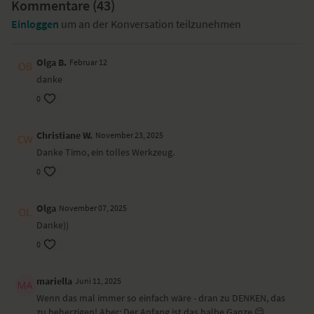
verhalten. Der dritte Tipp resultiert aus Sathi und bezieht sich auf
Kommentare (
43
)
unsere durch Emotionen getriggerte Verhaltensweisen.
Einloggen
um an der Konversation teilzunehmen
Olga B.
Februar 12
danke
0
Christiane W.
November 23, 2025
Danke Timo, ein tolles Werkzeug.
0
Olga
November 07, 2025
Danke))
0
mariella
Juni 11, 2025
Wenn das mal immer so einfach wäre - dran zu DENKEN, das
zu beherzigen! Aber: Der Anfang ist das halbe Ganze 😌