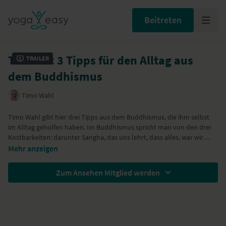
Beitreten
Tutorial: 3 Tipps für den Alltag aus
Trailer
dem Buddhismus
Timo Wahl
Timo Wahl gibt hier drei Tipps aus dem Buddhismus, die ihm selbst
im Alltag geholfen haben. Im Buddhismus spricht man von den drei
Kostbarkeiten: darunter Sangha, das uns lehrt, dass alles, war wir
erleben, besser in einer wohlwollenden Gemeinschaft erlebbar ist.
Mehr anzeigen
Das bedeutet sich in der Gemeinschaft zu öffnen, anstatt alleine und
in sich gekehrt die Konflikte zu lösen. Sathi ist das Parallelwort und
Zum Ansehen Mitglied werden
beschreibt die Achtsamkeit im Alltag. Das bedeutet in den
entscheidenen Momenten im Leben, in denen wir Missgunst, Neid
oder andere negative Gefühle haben, diese gezielt zu beobachten und
den Fokus auf die Atmung zu legen. Denn nur dann kannst du deine
Emotionen beobachten und dich entgegen der Verhaltensmuster zu