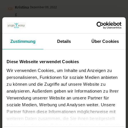
Kristina
Dezember 09, 2022
g
0
Bettina F.
August 14, 2022
Zustimmung
Details
Über Cookies
Gut erklärt und herzerfrischend!
0
Diese Webseite verwendet Cookies
Mehr laden
Wir verwenden Cookies, um Inhalte und Anzeigen zu
personalisieren, Funktionen für soziale Medien anbieten
zu können und die Zugriffe auf unsere Website zu
Ähnliche Videos
analysieren. Außerdem geben wir Informationen zu Ihrer
Verwendung unserer Website an unsere Partner für
soziale Medien, Werbung und Analysen weiter. Unsere
Partner führen diese Informationen möglicherweise mit
weiteren Daten zusammen, die Sie ihnen bereitgestellt
haben oder die sie im Rahmen Ihrer Nutzung der Dienste