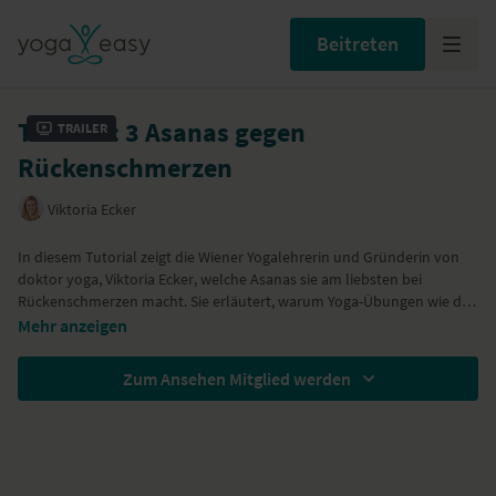
Beitreten
Tutorial: 3 Asanas gegen
Trailer
Rückenschmerzen
Viktoria Ecker
In diesem Tutorial zeigt die Wiener Yogalehrerin und Gründerin von
doktor yoga
,
Viktoria Ecker
, welche Asanas sie am liebsten bei
Rückenschmerzen
macht. Sie erläutert, warum Yoga-Übungen wie der
Herabschauende Hund
besonders wohltuend bei Schmerzen im
Mehr anzeigen
Rücken sind. Viktoria Ecker erklärt dir auch, wo anatomisch gesehen
die Ursachen für einen schmerzende Körperrückseite liegen. Ihre
Zum Ansehen Mitglied werden
kleinen Tipps und Übungen kannst du wunderbar in den Alltag
integrieren.