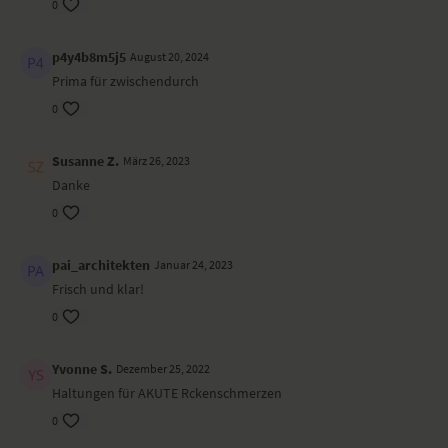
0
p4y4b8m5j5
August 20, 2024
Prima für zwischendurch
0
Susanne Z.
März 26, 2023
Danke
0
pai_architekten
Januar 24, 2023
Frisch und klar!
0
Yvonne S.
Dezember 25, 2022
Haltungen für AKUTE Rckenschmerzen
0