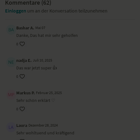
Kommentare (
62
)
Einloggen
um an der Konversation teilzunehmen
Bashar A.
Mai 07
Danke, Das hat mir sehr geholfen
0
nadja E.
Juli 10, 2025
Das war jetzt super 👍
0
Markus P.
Februar 25, 2025
Sehr schön erklärt ♡
0
Laura
Dezember 28, 2024
Sehr wohltuend und kräftigend