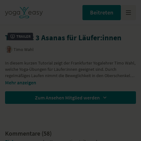
Beitreten
Tutorial: 3 Asanas für Läufer:innen
Trailer
Timo Wahl
In diesem kurzen Tutorial zeigt der Frankfurter Yogalehrer Timo Wahl,
welche Yoga-Übungen für Läufer:innen geeignet sind. Durch
regelmäßiges Laufen nimmt die Beweglichkeit in den Oberschenkeln
und im äußeren Hüftbereich ab. Timo stellt Asanas vor, die in diese
dynamischer Ausfallschritt
Mehr anzeigen
Bereiche wieder mehr Flexibilität bringen. Schaffe durch foldende
Dehnung der Oberschenkelrückseite/ Variante der Pyramide
Asanas einen Ausgleich, um langfristig beweglich zu bleiben:
Variante der Taube
Zum Ansehen Mitglied werden
Kommentare (
58
)