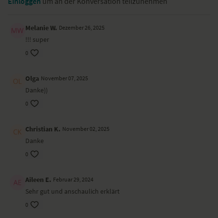
Einloggen
um an der Konversation teilzunehmen
Melanie W.
Dezember 26, 2025
!!! super
0
Olga
November 07, 2025
Danke))
0
Christian K.
November 02, 2025
Danke
0
Aileen E.
Februar 29, 2024
Sehr gut und anschaulich erklärt
0