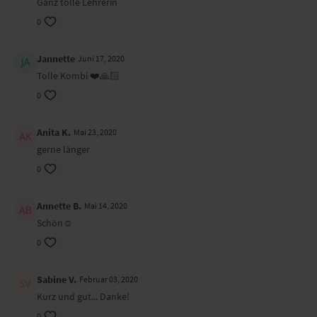
Ganz tolle Lehrerin
0
Jannette
Juni 17, 2020
Tolle Kombi ❤️🙏🏻
0
Anita K.
Mai 23, 2020
gerne länger
0
Annette B.
Mai 14, 2020
Schön☺
0
Sabine V.
Februar 03, 2020
Kurz und gut... Danke!
0