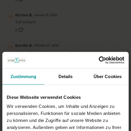
Kirsten B.
Januar 29, 2020
Toll erklärt!
0
Kerstin B.
Oktober 27, 2019
genau richtig in Ergänzung zur täglichen Yogapraxis....
0
Dagmar P.
Juli 20, 2019
Zustimmung
Details
Über Cookies
Leicht nach zu vollziehen 👍
0
Diese Webseite verwendet Cookies
New U.
Wir verwenden Cookies, um Inhalte und Anzeigen zu
März 30, 2019
War super
personalisieren, Funktionen für soziale Medien anbieten
zu können und die Zugriffe auf unsere Website zu
0
analysieren. Außerdem geben wir Informationen zu Ihrer