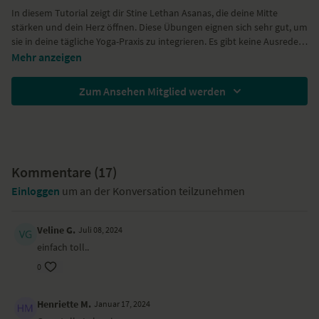
In diesem Tutorial zeigt dir Stine Lethan Asanas, die deine Mitte
stärken und dein Herz öffnen. Diese Übungen eignen sich sehr gut, um
sie in deine tägliche Yoga-Praxis zu integrieren. Es gibt keine Ausreden
mehr, denn die einfachen Übungen eignen sich für jedermann und
Stine trägt ein Yoga-Outfit von
Hey Honey
.
Mehr anzeigen
dauern nur drei Minuten.
Zum Ansehen Mitglied werden
Kommentare (
17
)
Einloggen
um an der Konversation teilzunehmen
Veline G.
Juli 08, 2024
einfach toll..
0
Henriette M.
Januar 17, 2024