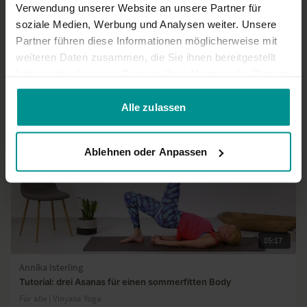
Verwendung unserer Website an unsere Partner für
Mehr laden
soziale Medien, Werbung und Analysen weiter. Unsere
Partner führen diese Informationen möglicherweise mit
weiteren Daten zusammen, die Sie ihnen bereitgestellt
Ähnliche Videos
haben oder die sie im Rahmen Ihrer Nutzung der Dienste
gesammelt haben.
Alle zulassen
Ablehnen oder Anpassen
05:17
Annika Isterling
Tutorial: drei Asanas für einen sommerfitten Body
Für alle | Vinyasa Yoga