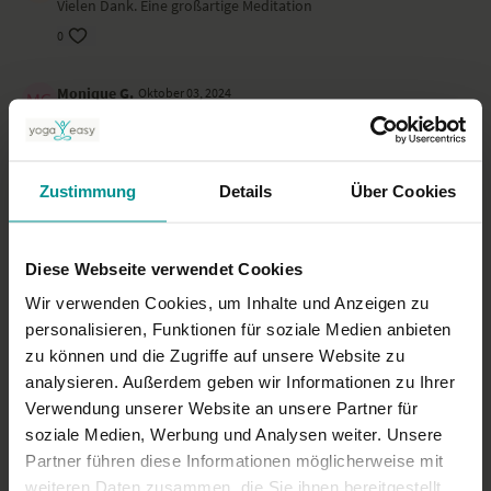
Vielen Dank. Eine großartige Meditation
0
Monique G.
Oktober 03, 2024
Herrlich ! Tolle Stimme!
0
Zustimmung
Details
Über Cookies
Angelika J.
Februar 20, 2024
Super schön!
0
Diese Webseite verwendet Cookies
Wir verwenden Cookies, um Inhalte und Anzeigen zu
Mehr laden
personalisieren, Funktionen für soziale Medien anbieten
zu können und die Zugriffe auf unsere Website zu
analysieren. Außerdem geben wir Informationen zu Ihrer
Verwendung unserer Website an unsere Partner für
Ähnliche Videos
soziale Medien, Werbung und Analysen weiter. Unsere
Partner führen diese Informationen möglicherweise mit
weiteren Daten zusammen, die Sie ihnen bereitgestellt