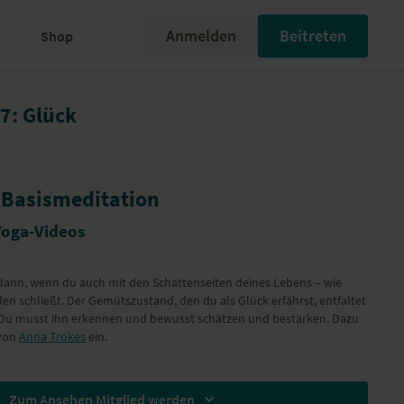
Anmelden
Beitreten
Shop
 7: Glück
7 Basismeditation
Yoga-Videos
 dann, wenn du auch mit den Schattenseiten deines Lebens – wie
n schließt. Der Gemütszustand, den du als Glück erfährst, entfaltet
n. Du musst ihn erkennen und bewusst schätzen und bestärken. Dazu
 von
Anna Trökes
ein.
Zum Ansehen Mitglied werden