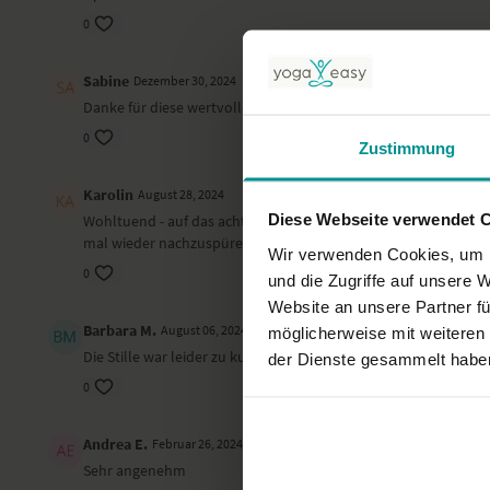
0
Sabine
Dezember 30, 2024
Danke für diese wertvolle Lektion!
0
Zustimmung
Karolin
August 28, 2024
Diese Webseite verwendet 
Wohltuend - auf das achten, was gut ist, was gelingt, die kle
mal wieder nachzuspüren, anstatt mich auf die negativen Dinge
Wir verwenden Cookies, um I
0
und die Zugriffe auf unsere 
Website an unsere Partner fü
Barbara M.
August 06, 2024
möglicherweise mit weiteren
Die Stille war leider zu kurz
der Dienste gesammelt habe
0
Andrea E.
Februar 26, 2024
Sehr angenehm