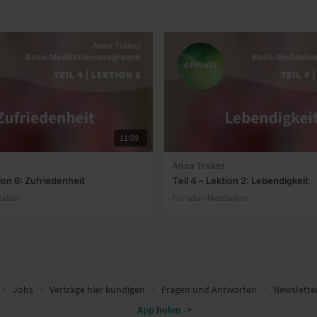
11:09
Anna Trökes
tion 6: Zufriedenheit
Teil 4 – Lektion 2: Lebendigkeit
tation
Für alle | Meditation
∙
Jobs
∙
Verträge hier kündigen
∙
Fragen und Antworten
∙
Newslett
App holen ->