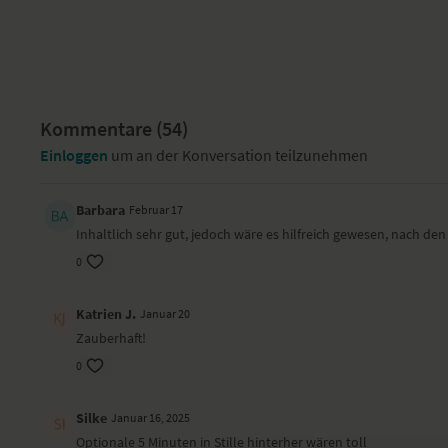
Kommentare (
54
)
Einloggen
um an der Konversation teilzunehmen
Barbara
Februar 17
Inhaltlich sehr gut, jedoch wäre es hilfreich gewesen, nach d
0
Katrien J.
Januar 20
Zauberhaft!
0
Silke
Januar 16, 2025
Optionale 5 Minuten in Stille hinterher wären toll