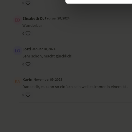
0
Elisabeth D.
Februar 20, 2024
Wunderbar
0
Lotti
Januar 10, 2024
Sehr schön, macht glücklich!
0
Karin
November 09, 2023
Danke dir, es kann so einfach sein weil es immer in einem ist.
0