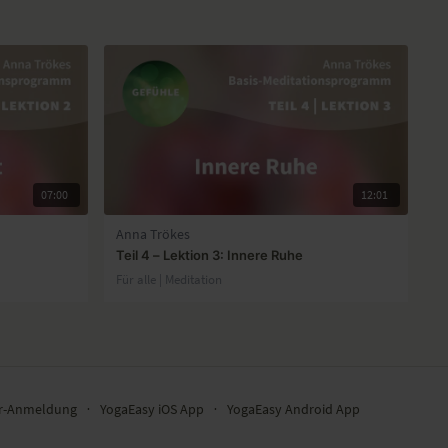
07:00
12:01
Anna Trökes
Teil 4 – Lektion 3: Innere Ruhe
Für alle | Meditation
er-Anmeldung
∙
YogaEasy iOS App
∙
YogaEasy Android App