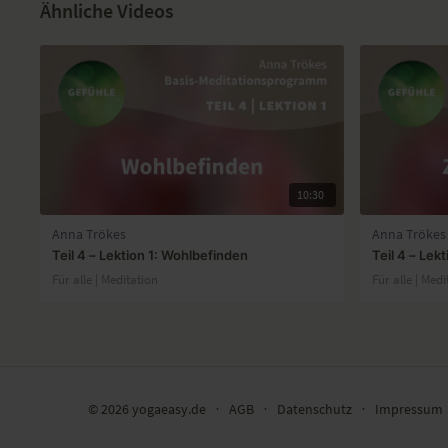
Ähnliche Videos
10:30
Anna Trökes
Anna Trökes
Teil 4 – Lektion 1: Wohlbefinden
Teil 4 – Lek
Für alle | Meditation
Für alle | Medi
© 2026 yogaeasy.de
∙
AGB
∙
Datenschutz
∙
Impressum