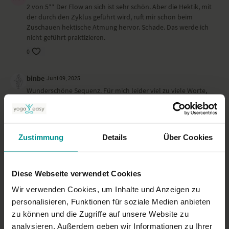
2 von 5** Der Flow an sich ist sehr schön. Aber die Hektik, mit
der durch den Zyklus geführt wird, ruft mir schon beim
Zuschauen hektische Atmung hervor. Schade. Das werde ich
nicht geführt praktizieren.
0
binbe
Juni 09, 2025
Wunderschöne Sequenz. Für mich leider viel zu viele Worte,
Bilder, Erklärungen. Die Infos hätten für mehrere Sessions
gereicht…. Kam leider überhaupt nicht in die Ruhe und
geistige Entspannung. Sehr schade.
0
Zustimmung
Details
Über Cookies
Daniel W.
Juni 03, 2025
Diese Webseite verwendet Cookies
Schöne und harmonische Bewegungsabläufe, verständliche
Anweisungen. Leider auch ein wenig zu viel Sprechen
Wir verwenden Cookies, um Inhalte und Anzeigen zu
zwischendrin. Holte mich hier und da wieder aus dem
personalisieren, Funktionen für soziale Medien anbieten
meditativen Flow. Klangvolle Stimme beim Om. Respekt!
zu können und die Zugriffe auf unsere Website zu
0
analysieren. Außerdem geben wir Informationen zu Ihrer