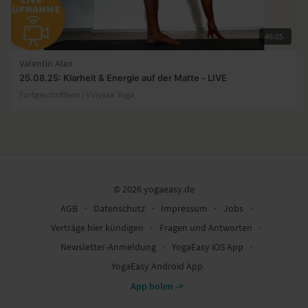
46:05
Valentin Alex
25.08.25: Klarheit & Energie auf der Matte - LIVE
Fortgeschrittene | Vinyasa Yoga
© 2026 yogaeasy.de
AGB
∙
Datenschutz
∙
Impressum
∙
Jobs
∙
Verträge hier kündigen
∙
Fragen und Antworten
∙
Newsletter-Anmeldung
∙
YogaEasy iOS App
∙
YogaEasy Android App
App holen ->