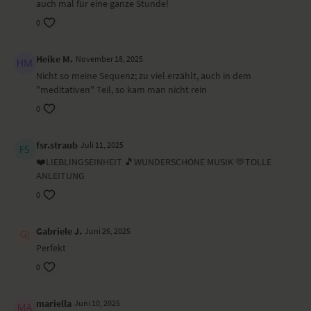
auch mal für eine ganze Stunde!
0
Heike M.
November 18, 2025
Nicht so meine Sequenz; zu viel erzählt, auch in dem
"meditativen" Teil, so kam man nicht rein
0
fsr.straub
Juli 11, 2025
❤️LIEBLINGSEINHEIT 🎵WUNDERSCHÖNE MUSIK 🫶TOLLE
ANLEITUNG
0
Gabriele J.
Juni 26, 2025
Perfekt
0
mariella
Juni 10, 2025