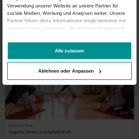
Verwendung unserer Website an unsere Partner für
Mehr laden
soziale Medien, Werbung und Analysen weiter. Unsere
Partner führen diese Informationen möglicherweise mit
weiteren Daten zusammen, die Sie ihnen bereitgestellt
Ähnliche Videos
haben oder die sie im Rahmen Ihrer Nutzung der Dienste
gesammelt haben.
Alle zulassen
Ablehnen oder Anpassen
33:09
Valentin Alex
Yoga für innere und äußere Kraft