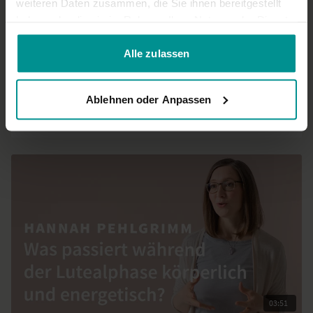
weiteren Daten zusammen, die Sie ihnen bereitgestellt
haben oder die sie im Rahmen Ihrer Nutzung der Dienste
gesammelt haben.
02:18
Alle zulassen
Hannah Pehlgrimm
Talk: Was passiert während der Menstruation körperlich und
Ablehnen oder Anpassen
energetisch?
Für alle | Yoga Talks
03:51