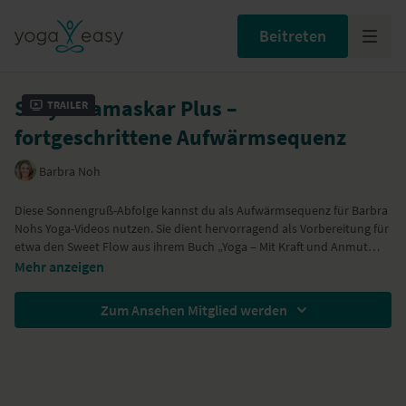
Beitreten
Surya Namaskar Plus –
Trailer
fortgeschrittene Aufwärmsequenz
Barbra Noh
Diese Sonnengruß-Abfolge kannst du als Aufwärmsequenz für
Barbra
Nohs
Yoga-Videos nutzen. Sie dient hervorragend als Vorbereitung für
etwa den
Sweet Flow
aus ihrem Buch
„Yoga – Mit Kraft und Anmut
leben"
Nutze dieses kurze Video auch gern als Vorbereitung für andere
Mehr anzeigen
Videos – oder als einzelne Sequenz, wenn du gerade wenig Zeit hast.
Ein paar Minuten auf der Matte lohnen sich immer.
Zum Ansehen Mitglied werden
Das Video haben wir im Hamburger Yogastudio
urban yoga
gedreht.