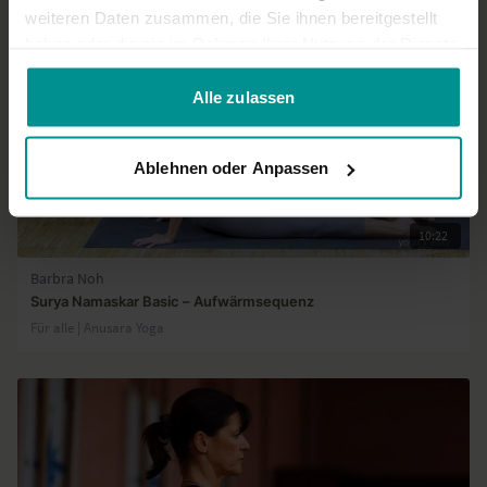
weiteren Daten zusammen, die Sie ihnen bereitgestellt
haben oder die sie im Rahmen Ihrer Nutzung der Dienste
gesammelt haben.
Alle zulassen
Ablehnen oder Anpassen
10:22
Barbra Noh
Surya Namaskar Basic – Aufwärmsequenz
Für alle | Anusara Yoga