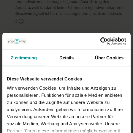
und aufwärmen. Ich mag die genaue Ausrichtung des
Anusara, weil ich damit keine Schmerzen irgendwo bekomme.
Geschwindigkeit ist für mich so angenehm, nicht zu hektisch.
0
Anett M.
Dezember 26, 2022
Top
0
Zustimmung
Details
Über Cookies
rita W.
November 25, 2022
hab gern spürbar noch ein wenig mehr herz
Diese Webseite verwendet Cookies
0
Wir verwenden Cookies, um Inhalte und Anzeigen zu
personalisieren, Funktionen für soziale Medien anbieten
Mehr laden
zu können und die Zugriffe auf unsere Website zu
analysieren. Außerdem geben wir Informationen zu Ihrer
Verwendung unserer Website an unsere Partner für
Ähnliche Videos
soziale Medien, Werbung und Analysen weiter. Unsere
Partner führen diese Informationen möglicherweise mit