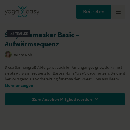
Beitreten
Surya Namaskar Basic –
Trailer
Aufwärmsequenz
Barbra Noh
Diese Sonnengruß-Abfolge ist auch für Anfänger geeignet, du kannst
sie als Aufwärmsequenz für
Barbra Nohs
Yoga-Videos nutzen. Sie dient
hervorragend als Vorbereitung für etwa den
Sweet Flow
aus ihrem
Buch
Nutze dieses kurze Video auch gern als Vorbereitung für andere
„Yoga – Mit Kraft und Anmut leben"
(Erscheinung der
Mehr anzeigen
Neuausgabe: 16.09.2019). Weitere Sequenzen aus diesem Buch
Videos – oder als einzelne Sequenz, wenn du gerade wenig Zeit hast.
werden wir noch bei YogaEasy veröffentlichen.
Ein paar Minuten auf der Matte lohnen sich immer.
Zum Ansehen Mitglied werden
Das Video haben wir im Hamburger Yogastudio
urban yoga
gedreht.