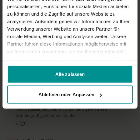
Genau die richtige GESCHWINDIGKEIT zum einüben. Danke
personalisieren, Funktionen für soziale Medien anbieten
zu können und die Zugriffe auf unsere Website zu
0
analysieren. Außerdem geben wir Informationen zu Ihrer
Verwendung unserer Website an unsere Partner für
Sandra E.
Oktober 08, 2022
soziale Medien, Werbung und Analysen weiter. Unsere
Schön, DANKE
Partner führen diese Informationen möglicherweise mit
0
weiteren Daten zusammen, die Sie ihnen bereitgestellt
haben oder die sie im Rahmen Ihrer Nutzung der Dienste
Michaela M.
August 07, 2022
gesammelt haben.
vielen Dank
Alle zulassen
0
Ablehnen oder Anpassen
Elisabeth K.
Juni 23, 2022
Sehr angenehme Praxis; kein Stress! Barbra vermittelt Ruhe
und Gelassenheit. Wenn nichts mehr geht - dieser
Sonnengruß geht immer. Danke.
0