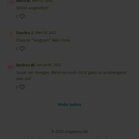
Anita B.
April 10, 2022
Schön angeleitet!
0
Sandra J.
März 02, 2022
Etwa zu "langsam", kein Flow.
0
Andrea W.
Januar 03, 2022
Super am morgen. Wenn es noch nicht ganz so anstrengend
sein soll
0
Mehr laden
© 2026 yogaeasy.de