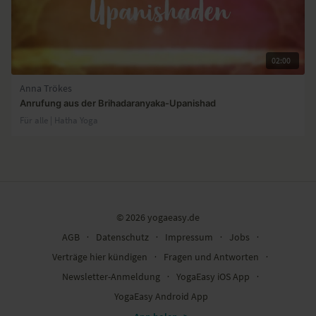
02:00
Anna Trökes
Anrufung aus der Brihadaranyaka-Upanishad
Für alle | Hatha Yoga
© 2026 yogaeasy.de
AGB
∙
Datenschutz
∙
Impressum
∙
Jobs
∙
Verträge hier kündigen
∙
Fragen und Antworten
∙
Newsletter-Anmeldung
∙
YogaEasy iOS App
∙
YogaEasy Android App