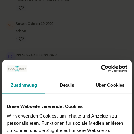
Gesang & Gitarre: Jessica Rost
0
Susan
Oktober 30, 2020
schön
0
Petra C.
Oktober 04, 2020
kraftvoll
0
Zustimmung
Details
Über Cookies
New U.
Juni 06, 2020
Wie immer zu kurz
0
Diese Webseite verwendet Cookies
Wir verwenden Cookies, um Inhalte und Anzeigen zu
Ruth K.
Mai 19, 2020
personalisieren, Funktionen für soziale Medien anbieten
Sehr schöne Stimme - wohltuend
zu können und die Zugriffe auf unsere Website zu
0