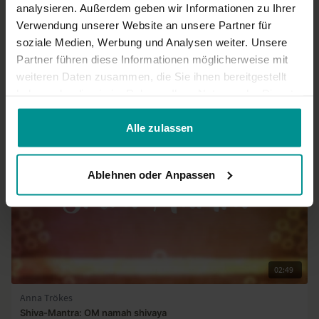
analysieren. Außerdem geben wir Informationen zu Ihrer
Verwendung unserer Website an unsere Partner für
Mehr laden
soziale Medien, Werbung und Analysen weiter. Unsere
Partner führen diese Informationen möglicherweise mit
weiteren Daten zusammen, die Sie ihnen bereitgestellt
Ähnliche Videos
haben oder die sie im Rahmen Ihrer Nutzung der Dienste
gesammelt haben.
Alle zulassen
Ablehnen oder Anpassen
02:49
Anna Trökes
Shiva-Mantra: OM namah shivaya