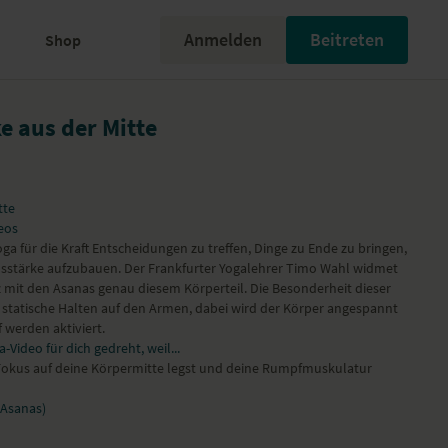
Anmelden
Beitreten
Shop
e aus der Mitte
tte
eos
ga für die Kraft Entscheidungen zu treffen, Dinge zu Ende zu bringen,
ensstärke aufzubauen. Der Frankfurter Yogalehrer
Timo Wahl
widmet
z mit den Asanas genau diesem Körperteil. Die Besonderheit dieser
 statische Halten auf den Armen, dabei wird der Körper angespannt
werden aktiviert.
-Video für dich gedreht, weil...
Fokus auf deine Körpermitte legst und deine Rumpfmuskulatur
Asanas)