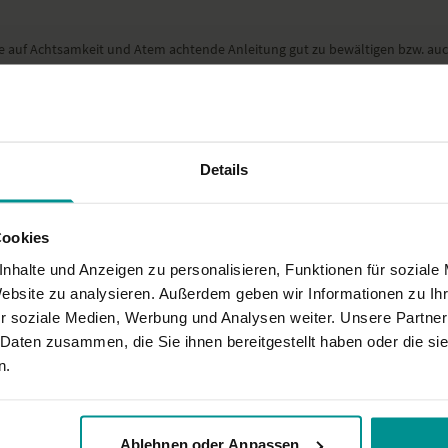
Gedreht haben wir dieses Y
h die auf Achtsamkeit und Atem achtende Anleitung gut zu bewältigen bzw. a
 <3
Details
Cookies
nhalte und Anzeigen zu personalisieren, Funktionen für soziale
fordernd. Vielleicht würde sie am Ende des Programms besser passen, aber ni
Website zu analysieren. Außerdem geben wir Informationen zu I
r soziale Medien, Werbung und Analysen weiter. Unsere Partner
 Daten zusammen, die Sie ihnen bereitgestellt haben oder die s
n.
Ablehnen oder Anpassen