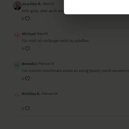
Joachim K.
März 13
Sehr gute, aber auch anstrengende Praxis! Hat Spaß und Freu
0
Michael
März 03
Für mich als Anfänger nicht zu schaffen
0
Benedict
Februar 14
Für meinen Geschmack etwas zu wenig Bauch, sonst wundervo
0
Kristina K.
Februar 04
.
0