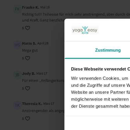
Frauke K.
Mai 18
Richtig toll! Teilweise für mich sehr anstrengend, aber durc
und Kraft. Ganz herzlichen Dank und sehr gerne mehr davon!!!
0
Harm S.
April 28
Zustimmung
Mega gut
0
Diese Webseite verwendet 
Judy B.
März 17
Wir verwenden Cookies, um I
Für einen „Anfängerkurs“ empfinde ich diese Einheit etwas zu 
und die Zugriffe auf unsere 
0
Website an unsere Partner fü
möglicherweise mit weiteren
Theresia K.
März 17
der Dienste gesammelt habe
Anstrengender als angegeben
0