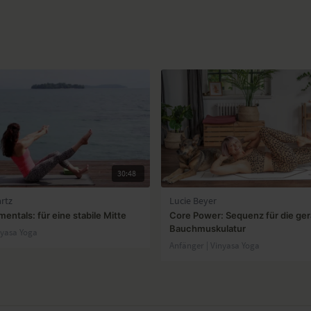
30:48
rtz
Lucie Beyer
ntals: für eine stabile Mitte
Core Power: Sequenz für die ge
Bauchmuskulatur
nyasa Yoga
Anfänger | Vinyasa Yoga