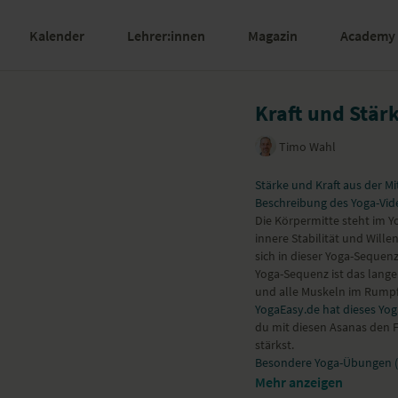
Kalender
Lehrer:innen
Magazin
Academy
Kraft und Stärk
Timo Wahl
Stärke und Kraft aus der Mi
Beschreibung des Yoga-Vid
Die Körpermitte steht im Yo
innere Stabilität und Will
sich in dieser Yoga-Sequen
Yoga-Sequenz ist das lange
und alle Muskeln im Rumpf 
YogaEasy.de hat dieses Yoga
du mit diesen Asanas den 
stärkst.
Besondere Yoga-Übungen (
Vierfüßlerstand Katze/Kuh
Mehr anzeigen