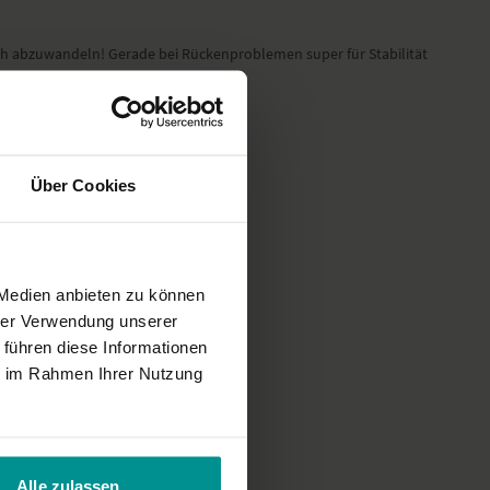
oga-Video am Rande unseres YogaEasy Allstars Retreat auf Korfu.
uch abzuwandeln! Gerade bei Rückenproblemen super für Stabilität
Über Cookies
 Medien anbieten zu können
cht direkt als zweites Video
hrer Verwendung unserer
 führen diese Informationen
ie im Rahmen Ihrer Nutzung
Alle zulassen