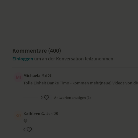
Kommentare (
400
)
Einloggen
um an der Konversation teilzunehmen
Michaela
Mai 08
Tolle Einheit Danke Timo - kommen mehr(neue) Videos von di
0
Antworten anzeigen (1)
Kathleen G.
Juni 25
💚
0