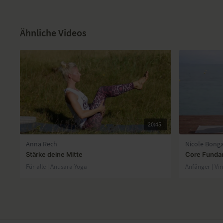
Ähnliche Videos
20:45
Anna Rech
Nicole Bonga
Stärke deine Mitte
Core Fundame
Für alle | Anusara Yoga
Anfänger | Vi