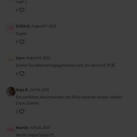
Ort und Ausstattung
supi :)
0
Diesen Yoga-Video haben wir im wunderschönen
ZENIYO – RAUM FÜR
ERNEUERUNG
gedreht.
Edith K.
August 07, 2025
Super
0
Caro
August 02, 2025
Danke für diese energiegeladene Zeit. So wertvoll 🫶🏼
0
Anja K.
Juli 12, 2025
Ein perfekter Wachmacher. Ich fühle meinen Körper wieder
total. Danke
0
Martin
Juni 25, 2025
Macht mega Spass !!!