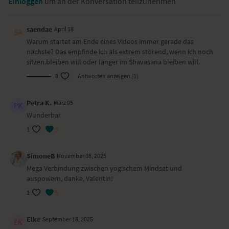
Einloggen
um an der Konversation teilzunehmen
deine Core-Muskulatur. Dein ganzer Körper kommt in Wallung. Mit
Valentins motivierender Anleitung schaffst du auch die
herausfordernden Momente.
saendae
April 18
Besondere Yoga-Übungen (Asanas)
Warum startet am Ende eines Videos immer gerade das
nächste? Das empfinde ich als extrem störend, wenn ich noch
Running
sitzen.bleiben will oder länger im Shavasana bleiben will.
Herzöffner-Umarmen
0
Antworten anzeigen (1)
Burpee-Varianten
Beine-senken-Bauchmuskel-Workout
Beindehnung
Petra K.
März 05
Twist
Wunderbar
Shavasana
1
Wirkung und Vorteile der Yoga-Übungs-Sequenz
SimoneB
November 08, 2025
Dein Core wird gekräftigt, dein Herz-Kreislauf-Systems wird gestärkt
und angeregt, du wirst ganzheitlich aktiviert und belebt.
Mega Verbindung zwischen yogischem Mindset und
auspowern, danke, Valentin!
Besonders zu beachten bei diesem Yoga-Video
1
Mach nur so viel, dass es dir gut dabei geht. Du darfst jedoch gerne
deine Komfortzone verlassen
Elke
September 18, 2025