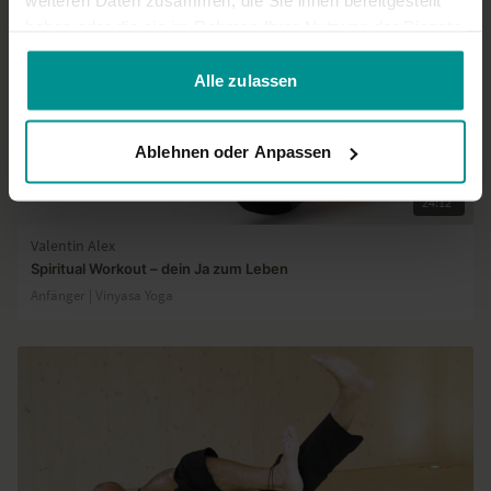
weiteren Daten zusammen, die Sie ihnen bereitgestellt
haben oder die sie im Rahmen Ihrer Nutzung der Dienste
gesammelt haben.
Alle zulassen
Ablehnen oder Anpassen
24:12
Valentin Alex
Spiritual Workout – dein Ja zum Leben
Anfänger | Vinyasa Yoga