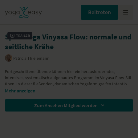
Beitreten
Spirit Yoga Vinyasa Flow: normale und
Trailer
seitliche Krähe
Patricia Thielemann
Fortgeschrittene Übende können hier ein herausforderndes,
intensives, systematisch aufgebautes Programm im Vinyasa-Flow-Stil
üben. In dieser fließenden, dynamischen Yogaform greifen Intention,
Atmung, Form und Bewegung harmonisch ineinander. Ihre präzisen,
Fortgeschrittene Asanas: Halbmond, Bakasana (Krähe), seitliche
Mehr anzeigen
leicht zu folgenden Anweisungen unterstreicht die Yogalehrerin
Krähe, gebundener seitlicher Winkel
Patricia Thielemann
Yoga Fortgeschrittene, die ausreichend Vinyasa-Flow-Erfahrung
mit der hingebungsvollen Musik von WAH.
Zum Ansehen Mitglied werden
mitbringen oder einen ähnlichen dynamischen Yogastil (z. B. Ashtanga
oder PowerYoga) praktizieren.