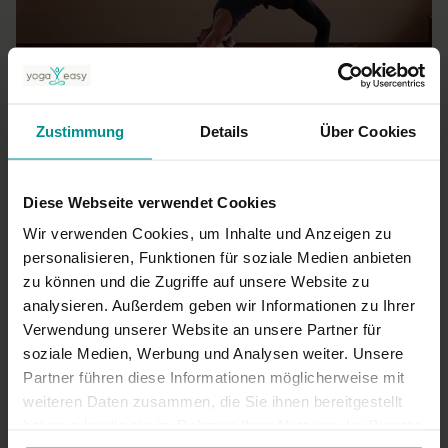
01:04:56
Patricia Thielemann
Zustimmung
Details
Über Cookies
Spirit Yoga Signature Level 2: ein anspruchsvoller Vinyasa Flow
für Fortgeschrittene
Fortgeschrittene | Vinyasa Yoga
Diese Webseite verwendet Cookies
Wir verwenden Cookies, um Inhalte und Anzeigen zu
personalisieren, Funktionen für soziale Medien anbieten
zu können und die Zugriffe auf unsere Website zu
analysieren. Außerdem geben wir Informationen zu Ihrer
Verwendung unserer Website an unsere Partner für
soziale Medien, Werbung und Analysen weiter. Unsere
Partner führen diese Informationen möglicherweise mit
weiteren Daten zusammen, die Sie ihnen bereitgestellt
haben oder die sie im Rahmen Ihrer Nutzung der Dienste
58:53