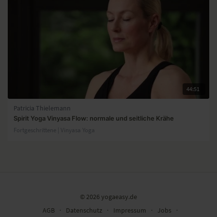
44:51
Patricia Thielemann
Spirit Yoga Vinyasa Flow: normale und seitliche Krähe
Fortgeschrittene | Vinyasa Yoga
© 2026 yogaeasy.de
AGB
∙
Datenschutz
∙
Impressum
∙
Jobs
∙