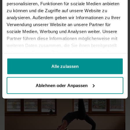
personalisieren, Funktionen für soziale Medien anbieten
zu können und die Zugriffe auf unsere Website zu
Isabelle
Juli 31, 2025
analysieren. Außerdem geben wir Informationen zu Ihrer
Wundervoll geführt, wunderschöne Musik
Verwendung unserer Website an unsere Partner für
0
soziale Medien, Werbung und Analysen weiter. Unsere
Partner führen diese Informationen möglicherweise mit
Mehr laden
weiteren Daten zusammen, die Sie ihnen bereitgestellt
haben oder die sie im Rahmen Ihrer Nutzung der Dienste
gesammelt haben.
Ähnliche Videos
Alle zulassen
Ablehnen oder Anpassen