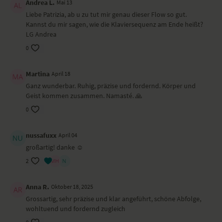
Andrea L.
Mai 13
Liebe Patrizia, ab u zu tut mir genau dieser Flow so gut.
Kannst du mir sagen, wie die Klaviersequenz am Ende heißt?
LG Andrea
0
Martina
April 18
Ganz wunderbar. Ruhig, präzise und fordernd. Körper und
Geist kommen zusammen. Namasté. 🙏
0
nussafuxx
April 04
großartig! danke ☺️
2
Anna R.
Oktober 18, 2025
Grossartig, sehr präzise und klar angeführt, schöne Abfolge,
wohltuend und fordernd zugleich