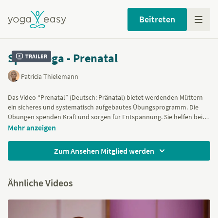
Beitreten
Spirit Yoga - Prenatal
Trailer
Patricia Thielemann
Das Video “Prenatal” (Deutsch: Pränatal) bietet werdenden Müttern
ein sicheres und systematisch aufgebautes Übungsprogramm. Die
Übungen spenden Kraft und sorgen für Entspannung. Sie helfen bei
der bewussten und natürlichen Vorbereitung auf die Geburt und
Mehr Informationen zu Yoga in der Schwangerschaft findest Du
hier
.
Mehr anzeigen
können bei regelmäßigem Üben auch typische Beschwerden wie
Rückenschmerzen, Sodbrennen und hormonell bedingte
Zum Ansehen Mitglied werden
Gefühlsschwankungen lindern.
Ähnliche Videos