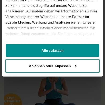
zu können und die Zugriffe auf unsere Website zu
Nicole H.
Juli 05, 2025
analysieren. Außerdem geben wir Informationen zu Ihrer
Mehr von Spirit Yoga, please🙏
Verwendung unserer Website an unsere Partner für
0
soziale Medien, Werbung und Analysen weiter. Unsere
Partner führen diese Informationen möglicherweise mit
Mehr laden
weiteren Daten zusammen, die Sie ihnen bereitgestellt
haben oder die sie im Rahmen Ihrer Nutzung der Dienste
gesammelt haben.
Alle zulassen
Ähnliche Videos
Ablehnen oder Anpassen