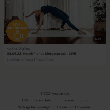
32:03
Annika Isterling
08.06.22: Herzöffnende Morgenpraxis - LIVE
Sportliche Anfänger | Anusara Yoga
© 2026 yogaeasy.de
AGB
∙
Datenschutz
∙
Impressum
∙
Jobs
∙
Verträge hier kündigen
∙
Fragen und Antworten
∙