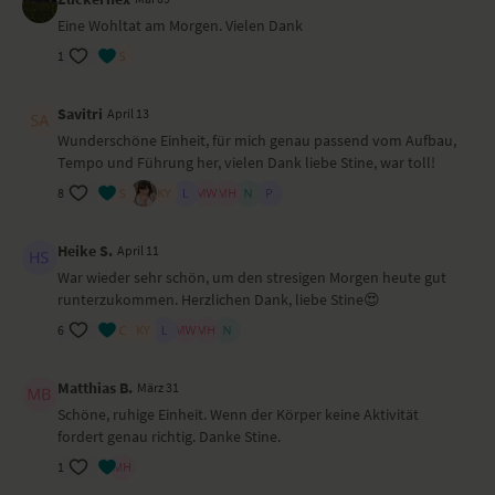
Besondere Yoga-Übungen (Asanas)
Eine Wohltat am Morgen. Vielen Dank
Sitzend Schultern entspannen
1
Sitzend runder/gerader Runde mit leichter Seitdehnung
Sitzend, sanfte seitliche Vorbeuge
Savitri
April 13
Sitzend, absenken und hochkommen (Bauch)
Herabschauender Hund
Wunderschöne Einheit, für mich genau passend vom Aufbau,
Chaturanga
Tempo und Führung her, vielen Dank liebe Stine, war toll!
Kobra
8
Liegend in Bauchlage, Arme und Beine vom Boden abheben
Liegend in Bauchlage, Oberkörper auswringen
Ausfallschritt mit Vorbeuge
Heike S.
April 11
Ausfallschritt mit abgesetztem Knie mit gehobenen Armen
War wieder sehr schön, um den stresigen Morgen heute gut
Ausfallschritt mit seitlicher Dehnung
runterzukommen. Herzlichen Dank, liebe Stine😍
Grätsche mit Vorbeuge
6
Hocke
Hüftöffner
Dynamische Brücke
Matthias B.
März 31
Liegend seitliche Dehnung
Schöne, ruhige Einheit. Wenn der Körper keine Aktivität
Savasana
fordert genau richtig. Danke Stine.
Wirkung und Vorteile der Yoga-Übungs-Sequenz
1