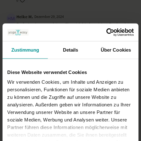
0
fühlt sich gleich an. Du wirst sehen, mal fließt die Lebensenergie
besser, mal langsamer. Nichtsdestotrotz wirst du bei regelmäßiger
Yoga-Praxis feststellen, wie gut dieser Flow tut und schon bald eine
Heike M.
Dezember 29, 2024
Veränderung spüren.
Perfecto :-) super schöner Flow, ich bin begeistert Dankeschön
Besonders zu beachten bei diesem Yoga-Video
0
Bleibe in dem Tempo deiner Atmung. Halte inne, spüre und lege eine
Pause ein, da wo du sie brauchst. Gehe dann in die Kindhaltung und
Karin S.
Zustimmung
Oktober 27, 2024
Details
Über Cookies
spüre nach.
Gefällt mir, aber auch anspruchsvoll
Ort
0
Diese Webseite verwendet Cookies
Gedreht haben wir dieses Yoga-Video im wunderschönen
Spirit Yoga
Wir verwenden Cookies, um Inhalte und Anzeigen zu
Mehr laden
Studio
in Berlin Zehlendorf.
personalisieren, Funktionen für soziale Medien anbieten
zu können und die Zugriffe auf unsere Website zu
analysieren. Außerdem geben wir Informationen zu Ihrer
Ähnliche Videos
Verwendung unserer Website an unsere Partner für
soziale Medien, Werbung und Analysen weiter. Unsere
Partner führen diese Informationen möglicherweise mit
weiteren Daten zusammen, die Sie ihnen bereitgestellt