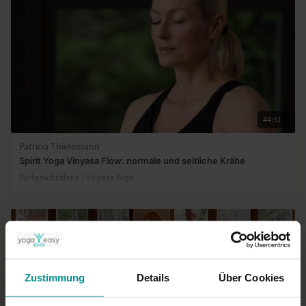
44:51
Patricia Thielemann
Spirit Yoga Vinyasa Flow: normale und seitliche Krähe
Fortgeschrittene | Vinyasa Yoga
Zustimmung
Details
Über Cookies