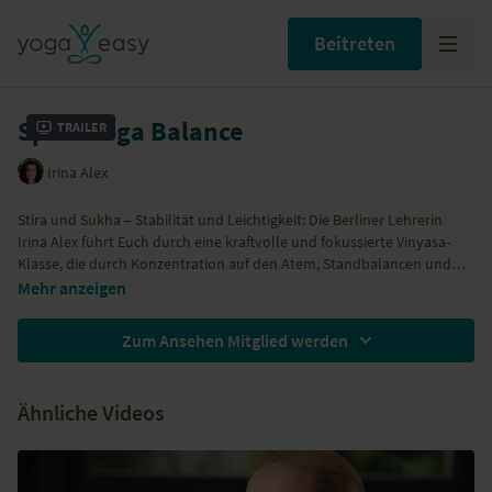
Beitreten
Spirit Yoga Balance
Trailer
Irina Alex
Stira und Sukha – Stabilität und Leichtigkeit: Die Berliner Lehrerin
Irina Alex führt Euch durch eine kraftvolle und fokussierte Vinyasa-
Klasse, die durch Konzentration auf den Atem, Standbalancen und
Arbeit mit dem Körperzentrum ausgleichend und stabilisierend wirkt
Mehr anzeigen
und Euch auf physischer wie psychischer Ebene in Balance bringt.
Zum Ansehen Mitglied werden
Ähnliche Videos