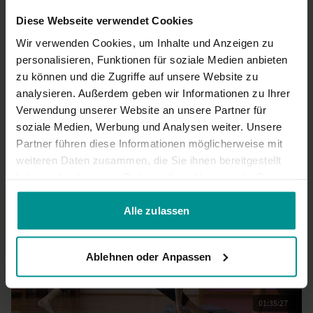
Diese Webseite verwendet Cookies
Wir verwenden Cookies, um Inhalte und Anzeigen zu
01:04:56
personalisieren, Funktionen für soziale Medien anbieten
zu können und die Zugriffe auf unsere Website zu
Patricia Thielemann
Spirit Yoga Signature Level 2: ein anspruchsvoller Vinyasa Flow
analysieren. Außerdem geben wir Informationen zu Ihrer
für Fortgeschrittene
Verwendung unserer Website an unsere Partner für
Fortgeschrittene | Vinyasa Yoga
soziale Medien, Werbung und Analysen weiter. Unsere
Partner führen diese Informationen möglicherweise mit
weiteren Daten zusammen, die Sie ihnen bereitgestellt
haben oder die sie im Rahmen Ihrer Nutzung der Dienste
gesammelt haben.
Alle zulassen
Ablehnen oder Anpassen
01:35:27