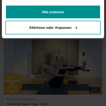
haben oder die sie im Rahmen Ihrer Nutzung der Dienste
gesammelt haben.
41:17
Alle zulassen
Felicitas Ntomchukwu
Yoga für den oberen Rücken, Schultern & Nacken
Ablehnen oder Anpassen
Anfänger | Vinyasa Yoga
56:51
Patricia Thielemann
05.09.24: Spirit Yoga - LIVE