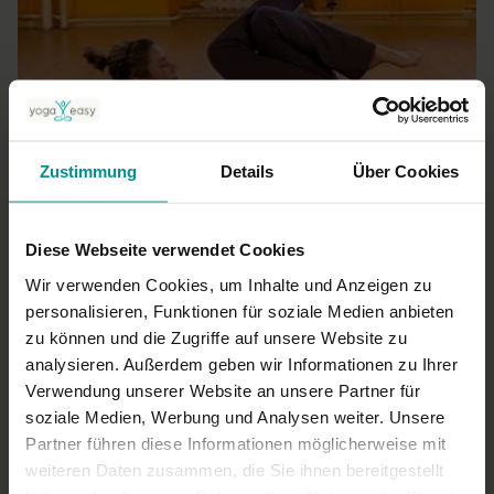
57:42
Zustimmung
Details
Über Cookies
Sukadev Volker Bretz
Sanftes Yoga für den Rücken
Für alle | Hatha Yoga
Diese Webseite verwendet Cookies
Wir verwenden Cookies, um Inhalte und Anzeigen zu
personalisieren, Funktionen für soziale Medien anbieten
zu können und die Zugriffe auf unsere Website zu
analysieren. Außerdem geben wir Informationen zu Ihrer
Verwendung unserer Website an unsere Partner für
soziale Medien, Werbung und Analysen weiter. Unsere
Partner führen diese Informationen möglicherweise mit
weiteren Daten zusammen, die Sie ihnen bereitgestellt