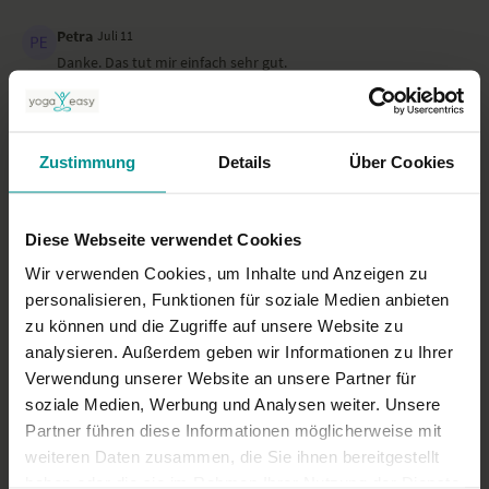
Petra
Juli 11
Danke. Das tut mir einfach sehr gut.
0
Julia
Juli 06
Zustimmung
Details
Über Cookies
Vielen Dank! Perfekt für einen warmen Sommermorgen 😉
0
Diese Webseite verwendet Cookies
Mehr laden
Wir verwenden Cookies, um Inhalte und Anzeigen zu
personalisieren, Funktionen für soziale Medien anbieten
zu können und die Zugriffe auf unsere Website zu
Ähnliche Videos
analysieren. Außerdem geben wir Informationen zu Ihrer
Verwendung unserer Website an unsere Partner für
soziale Medien, Werbung und Analysen weiter. Unsere
Partner führen diese Informationen möglicherweise mit
weiteren Daten zusammen, die Sie ihnen bereitgestellt
haben oder die sie im Rahmen Ihrer Nutzung der Dienste