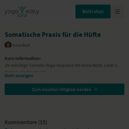
Beitreten
Somatische Praxis für die Hüfte
Anna Rech
Kurz-Information:
28-minütige Somatic-Yoga-Sequenz mit Anna Rech, Level 1,
geringe Anstrengung
Mehr anzeigen
Hinweis:
Dieses Video ist Teil unseres „
Somatic Yoga: Raus aus
dem Kopf, rein in den Körper
Zum Ansehen Mitglied werden
”-Programms.
In dieser Sequenz ...
... erforschst du deinen Körper mit sanften Bewegungen
... liegt der Fokus auf deinem Hüft- und Beckenbereich
Kommentare (
15
)
... kannst du zu tiefer Entspannung und heilsamer Präsenz