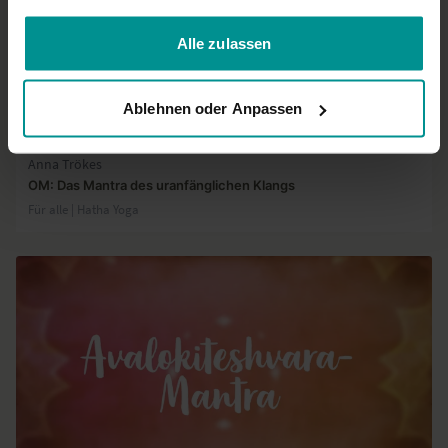
gesammelt haben.
Alle zulassen
Ablehnen oder Anpassen
00:39
Anna Trökes
OM: Das Mantra des uranfänglichen Klangs
Für alle | Hatha Yoga