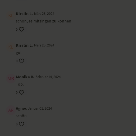
kraftvoll, aktivierend, aufbauend
Kirstin L.
März 26, 2024
Tradition
schön, es mitsingen zu können
0
Hinduismus; Ursprung in den Shiva-Puranas, der Sammlung von
Mythen rund um den Gott Shiva
Kirstin L.
März 25, 2024
Gesang & Gitarre: Jessica Rost
gut
0
Monika B.
Februar 14, 2024
Top.
0
Agnes
Januar 01, 2024
schön
0