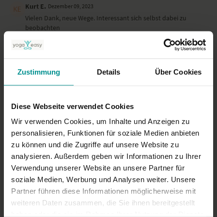
Kurt E.
Dezember 09, 2023
Vielen Dank, neue Wege. Interessant sich selbst dabei zu
beobachten
0
Monika B.
Dezember 02, 2023
Zustimmung
Details
Über Cookies
Danke
0
Diese Webseite verwendet Cookies
Mehr laden
Wir verwenden Cookies, um Inhalte und Anzeigen zu
personalisieren, Funktionen für soziale Medien anbieten
zu können und die Zugriffe auf unsere Website zu
Ähnliche Videos
analysieren. Außerdem geben wir Informationen zu Ihrer
Verwendung unserer Website an unsere Partner für
soziale Medien, Werbung und Analysen weiter. Unsere
Partner führen diese Informationen möglicherweise mit
weiteren Daten zusammen, die Sie ihnen bereitgestellt
haben oder die sie im Rahmen Ihrer Nutzung der Dienste