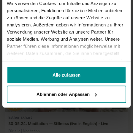
Wir verwenden Cookies, um Inhalte und Anzeigen zu
20:10
personalisieren, Funktionen für soziale Medien anbieten
zu können und die Zugriffe auf unsere Website zu
Resting beyond the mind: A deep awareness meditation
analysieren. Außerdem geben wir Informationen zu Ihrer
All Levels | Meditation
Verwendung unserer Website an unsere Partner für
soziale Medien, Werbung und Analysen weiter. Unsere
Partner führen diese Informationen möglicherweise mit
weiteren Daten zusammen, die Sie ihnen bereitgestellt
haben oder die sie im Rahmen Ihrer Nutzung der Dienste
gesammelt haben.
Alle zulassen
Ablehnen oder Anpassen
21:25
Esther Ekhart
30.05.24: Meditation — Stillness (live in English) - Live
Für alle | Meditation