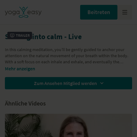
Beitreten
Settling into calm - Live
Trailer
In this calming meditation, you’ll be gently guided to anchor your
attention on the natural movement of your breath within the body.
With a soft focus on each inhale and exhale, and eventually the
stillness within the natural pauses, we let go of the need to control or
Mehr anzeigen
change anything, allowing thoughts and sensations to simply be. This
This class was streamed live on 14 November 2024.
meditation invites you into a state of effortless presence, where
Zum Ansehen Mitglied werden
everything within can settle on its own, creating a space of deep inner
stillness and peace.
Ähnliche Videos