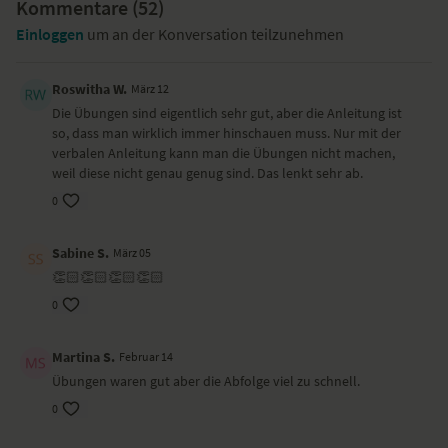
Kommentare (
Vierfüßlerstand – mit Arm- und Beinbewegungen
52
)
herabschauender Hund – Adho Mukha Svanasana
Einloggen
um an der Konversation teilzunehmen
tiefe Hocke – Malasana
tiefe Squats mit Gewichten
Seitstütz mit Manschettengewichten – Vasisthasna
Roswitha W.
März 12
hoher Ausfallschritt mit Manschettengewichten – Alansana
Die Übungen sind eigentlich sehr gut, aber die Anleitung ist
Balance auf einem Bein mit Manschettengewichten
so, dass man wirklich immer hinschauen muss. Nur mit der
Schulterbrücke mit Beingewichten – Setu Bandhasana
verbalen Anleitung kann man die Übungen nicht machen,
Springen und Rückenrollen
weil diese nicht genau genug sind. Das lenkt sehr ab.
halber Schulterstand – Viparita Karani mit Block
0
Schlussentspannung – Shavasana
Wirkung und Vorteile
Sabine S.
März 05
👏🏻👏🏻👏🏻👏🏻
Du schaffst mehr Spielraum in deinen Gelenken, regst deine
Muskulatur an und sorgst so für mehr Knochendichte und unterstützt
0
deinen Körper bei Osteoporose und Osteopenie.
Tipp
in Kooperation mit unserem Partner
Nature Love
:
Martina S.
Februar 14
👉 Nature Love Vitamin D3+K2 – essenziell für Knochendichte &
Übungen waren gut aber die Abfolge viel zu schnell.
Kalziumaufnahme in der Postmenopause.
Ort und Ausstattung
0
Dieses Video haben wir in Hamburg gedreht. Kristin übt auf einer