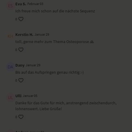
Eva S.
Februar 03
Matte von Jade und trägt Kleidung Mandala.
Ich freue mich schon auf die nächste Sequenz
0
Kerstin H.
Januar 29
toll, gerne mehr zum Thema Osteoporose 🙏
0
Dany
Januar 29
Bis auf das Aufspringen genau richtig :-)
0
Ulli
Januar 05
Danke für das Gute für mich, anstrengend zwischendurch,
lohnenswert. Liebe Grüße!
0