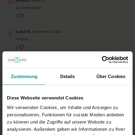
Andrea
Januar 02
Zu kompliziert
0
Isabel R.
Dezember 12, 2025
Klasse!
0
Annette B.
November 30, 2025
Mir hat die Sequenz sehr gut gefallen. Ich habe einige
Schwachpunkte, die ich auf mich angepasst trainiere. Es fällt
Zustimmung
Details
Über Cookies
mir schwer Kraft in meinem rechten Oberarm aufzubauen und
von der Unterarmplank hochzukommen auf die rechte Hand
ist fast unmöglich. Hier muss ich immer links beginnen, um
Diese Webseite verwendet Cookies
die rechte Seite zu entlasten. Es ist eine gut aufgebaute
Anleitung. Danke dir!!
Wir verwenden Cookies, um Inhalte und Anzeigen zu
personalisieren, Funktionen für soziale Medien anbieten
0
zu können und die Zugriffe auf unsere Website zu
analysieren. Außerdem geben wir Informationen zu Ihrer
Mehr laden