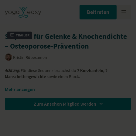
Beitreten
Sequenz für Gelenke & Knochendichte
Trailer
– Osteoporose-Prävention
Kristin Rübesamen
Achtung:
Für diese Sequenz brauchst du
2 Kurzhanteln, 2
Manschettengewichte
sowie einen Block.
In diesem Video ...
Mehr anzeigen
... übst du eine Sequenz mit Gewichten
Zum Ansehen Mitglied werden
... aktivierst du deine Muskulatur und sorgst so für deine
Knochenstabilität
... erhältst bzw. verbesserst du den Spielraum in deinen Gelenken
Yogaübungen (Asanas)