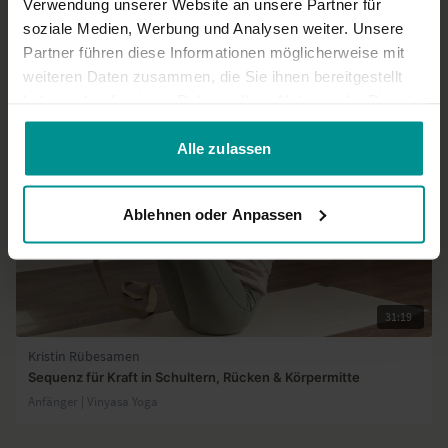
Verwendung unserer Website an unsere Partner für
soziale Medien, Werbung und Analysen weiter. Unsere
Partner führen diese Informationen möglicherweise mit
Ähnliche Videos
weiteren Daten zusammen, die Sie ihnen bereitgestellt
haben oder die sie im Rahmen Ihrer Nutzung der Dienste
gesammelt haben.
Alle zulassen
Ablehnen oder Anpassen
31:19
Kristin Rübesamen
Sequenz für Kraft in Schultern, Rücken & Körpermitte
Anfänger | Vinyasa Yoga