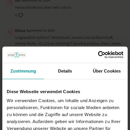
Isa
September 30, 2024
Herausfordernd aber sehr schön
0
Elena
September 14, 2024
Unglaublich schön!!! Wachstum, innere und äußere Kraft,
innere Ruhe - ALLES so stimmig!!! So eine präzise, klare, weise
Führung zur Ausrichtung- es öffnen sich immer wieder neue
Räume in den Asanas bei Veronika! Herzlichen Dank ! Sehr
schade, dass es von Veronika keine regelmäßigen Yoga
Stunden hier mehr gibt .
Zustimmung
Details
Über Cookies
0
Sabine P.
September 09, 2024
Diese Webseite verwendet Cookies
wunderschöne kraftvolle Praxis, sehr gut angeleitet, vielen
Wir verwenden Cookies, um Inhalte und Anzeigen zu
Dank Veronika, Namaste
personalisieren, Funktionen für soziale Medien anbieten
0
zu können und die Zugriffe auf unsere Website zu
analysieren. Außerdem geben wir Informationen zu Ihrer
Mehr laden
Verwendung unserer Website an unsere Partner für