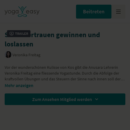
Beitreten
Selbstvertrauen gewinnen und
Trailer
loslassen
Veronika Freitag
Vor der wunderschönen Kulisse von Kos gibt die Anusara Lehrerin
Veronika Freitag eine fliessende Yogastunde. Durch die Abfolge der
kraftvollen Übungen und das Steuern der Sinne nach innen soll der
Übende sich selbst näher kommen. Oft sind wir geprägt von
Mehr anzeigen
limitierenden Selbstbildern. Erst wenn wir uns von diesen lösen,
können wir uns selbst wieder vertrauen. Die Vielfalt dieser Stunde
Zum Ansehen Mitglied werden
liegt in den verschiedensten Stellungen: eine kraftaufbauende
Aufwärmsequenz, Standstellungen, Vashistasana (Seitstütz),
Bakasana (Krähe), Twists, Stärkung der Bauchmuskeln, Rückbeugen,
Vorbeugen und abschließend Shavasana. So eignet sie sich perfekt
auch als regelmäßiges / tägliches Übungsprogramm.