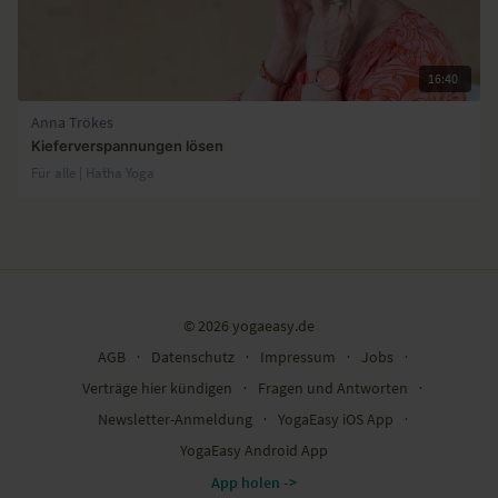
16:40
Anna Trökes
Kieferverspannungen lösen
Für alle | Hatha Yoga
© 2026 yogaeasy.de
AGB
∙
Datenschutz
∙
Impressum
∙
Jobs
∙
Verträge hier kündigen
∙
Fragen und Antworten
∙
Newsletter-Anmeldung
∙
YogaEasy iOS App
∙
YogaEasy Android App
App holen ->