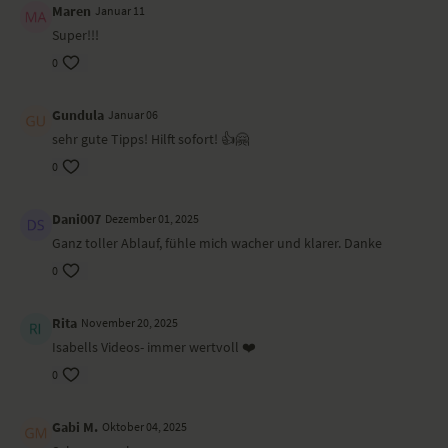
Maren
Januar 11
Super!!!
0
Gundula
Januar 06
sehr gute Tipps! Hilft sofort! 👍🤗
0
Dani007
Dezember 01, 2025
Ganz toller Ablauf, fühle mich wacher und klarer. Danke
0
Rita
November 20, 2025
Isabells Videos- immer wertvoll ❤️
0
Gabi M.
Oktober 04, 2025