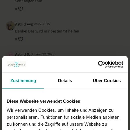
Sehr angenehm
0
Astrid
August 22, 2025
Danke! Das wird mir bestimmt helfen
0
Astrid S.
August 22, 2025
sehr hilfreich
0
Zustimmung
Details
Über Cookies
Lena S.
Juni 08, 2025
Danke!!
0
Diese Webseite verwendet Cookies
Wir verwenden Cookies, um Inhalte und Anzeigen zu
New U.
Mai 18, 2025
personalisieren, Funktionen für soziale Medien anbieten
Wirkt ein kleines Wunder
zu können und die Zugriffe auf unsere Website zu
0