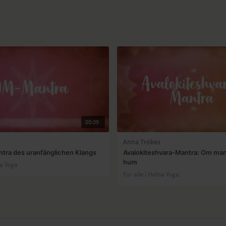
00:39
Anna Trökes
tra des uranfänglichen Klangs
Avalokiteshvara-Mantra: Om ma
hum
ha Yoga
Für alle | Hatha Yoga