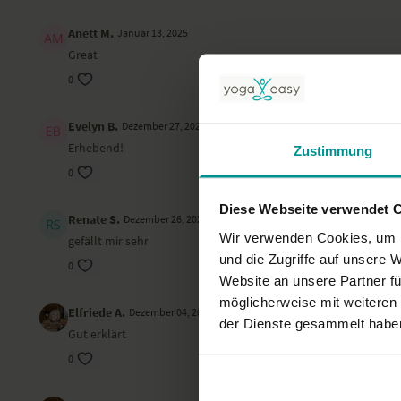
Anett M.
Januar 13, 2025
Great
0
Evelyn B.
Dezember 27, 2024
Erhebend!
Zustimmung
0
Diese Webseite verwendet 
Renate S.
Dezember 26, 2024
Wir verwenden Cookies, um I
gefällt mir sehr
und die Zugriffe auf unsere 
0
Website an unsere Partner fü
möglicherweise mit weiteren
Elfriede A.
Dezember 04, 2024
der Dienste gesammelt habe
Gut erklärt
0