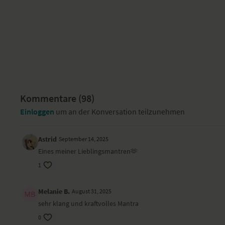
Kommentare (
98
)
Einloggen
um an der Konversation teilzunehmen
Astrid
September 14, 2025
Eines meiner Lieblingsmantren🫶
1
Melanie B.
August 31, 2025
sehr klang und kraftvolles Mantra
0