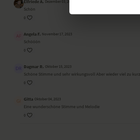
Elfriede A.
Dezember 03, 2024
Schön
0
Angela F.
November 17, 2023
Schööön
0
Dagmar R.
Oktober 15, 2023
Schöne Stimme und sehr wirkungsvoll Aber wieder viel zu kur
0
Gitta
Oktober 04, 2023
Eine wunderschöne Stimme und Melodie
0