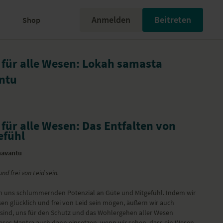
Anmelden
Beitreten
Shop
für alle Wesen: Lokah samasta
ntu
für alle Wesen: Das Entfalten von
efühl
havantu
nd frei von Leid sein.
in uns schlummernden Potenzial an Güte und Mitgefühl. Indem wir
en glücklich und frei von Leid sein mögen, äußern wir auch
it sind, uns für den Schutz und das Wohlergehen aller Wesen
ieses Mantra auch dann einsetzen, wenn wir sehen, dass ein Wesen