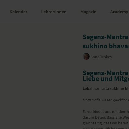
Kalender
Lehrer:innen
Magazin
Academy
Segens-Mantra 
sukhino bhava
Anna Trökes
Segens-Mantra 
Liebe und Mitg
Lokah samasta sukhino b
Mögen alle Wesen glücklich u
Es verbindet uns mit dem 
darum beten, dass alle Wes
gleichzeitig, dass wir bere
einzusetzen. Wir können d