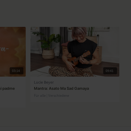
03:14
09:41
Lucie Beyer
ni padme
Mantra: Asato Ma Sad Gamaya
Für alle | Verschiedene