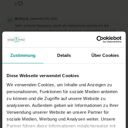
Schwangerschaft gut, sollte nicht erzwungen werden. Schau, welche
0
Yoga-Übungen für dich gut sind und welche du lieber auslässt.
Ort
Britta S.
Dezember 04, 2022
Sehr schöne Sequenz, doch als Hebamme würde ich die
Dieses Yoga-Video wurde am Rande des großen YogaEasy Allstars
Schulterbrücke nur dynamisch machen, und auf keinen Fall
Retreat auf Korfu gedreht.
Happybaby
0
Zustimmung
Details
Über Cookies
Janina M.
Oktober 27, 2022
Vielen Dank für die schöne Stunde :) Perfekt für den Morgen!
0
Diese Webseite verwendet Cookies
Wir verwenden Cookies, um Inhalte und Anzeigen zu
Mehr laden
personalisieren, Funktionen für soziale Medien anbieten
zu können und die Zugriffe auf unsere Website zu
analysieren. Außerdem geben wir Informationen zu Ihrer
Verwendung unserer Website an unsere Partner für
Ähnliche Videos
soziale Medien, Werbung und Analysen weiter. Unsere
Partner führen diese Informationen möglicherweise mit