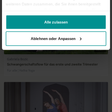
weiteren Daten zusammen, die Sie ihnen bereitgestellt
haben oder die sie im Rahmen Ihrer Nutzung der Dienste
gesammelt haben.
Alle zulassen
Ablehnen oder Anpassen
31:27
Gabriela Bozic
Schwangerschaftsflow für das erste und zweite Trimester
Für alle | Hatha Yoga