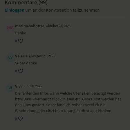
Kommentare (
99
)
gedreht, weil...
Einloggen
um an der Konversation teilzunehmen
du mit diesem Schwangerschaftsflow ins Spüren kommst und in die
Beziehung zu dem heranwaschsenden Kind wächst.
marina.sobotta1
Oktober 08, 2025
Besondere Yoga-Übungen (Asanas)
Danke
Kindhaltung
0
Vierfüßlerstand Katze/Kuh
Vierfüßlerstand mit seitlicher Armöffnung
Valerie Y.
August 21, 2025
Beckenkreisen
Super danke
Kindhaltung
Ausfallschritt
0
Krieger II
Seitliche Dehnung
Vivi
Juni 18, 2025
Halbe Vorbeuge mit gebeugten Knien
Seitliche Vorbeuge
Die fehlenden Infos wann welche Utensilien benötigt werden
Grätsche mit gebeugte/gestreckten Beinen
bzw. Dass überhaupt Block, Kissen etc. Gebraucht werden hat
Grätsche mit Adlerarmen
den Flow gestört. Sonst fand ich zwischenzeitlich die
Beckenkreisen
Beschreibung der einzelnen Übungen nicht ausreichend
Fersensitz
0
Sitz mit gegrätschten Beinen und Vorbeuge
Beckenlift mit Armen