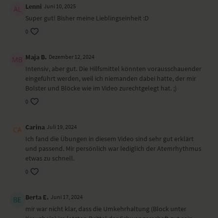
Beckenlift mit Klotz
Lenni
Juni 10, 2025
Beckenlift mit gehobenem Bein
Super gut! Bisher meine Lieblingseinheit :D
Scheibenwischer
0
Seitliches Savasana mit Bolster
Sitzendes Spüren und abschließenes "Om"
Maja B.
Dezember 12, 2024
Wirkung und Vorteile der Yoga-Übungs-Sequenz
Intensiv, aber gut. Die Hilfsmittel könnten vorausschauender
eingeführt werden, weil ich niemanden dabei hatte, der mir
Atem und Bewegung verlaufen hier synchron und ergeben einen
Bolster und Blöcke wie im Video zurechtgelegt hat. ;)
stimmigen Bewegungsfluss. Du kommst ins Spüren und ins Fühlen.
Dabei wird durch gezielte Dehnungen der Körper geweitet. Du bringst
0
mehr Raum in die Seiten, stabilisierst den Beckenboden und baust
Stabilität auf.
Carina
Juli 19, 2024
Besonders zu beachten bei diesem Yoga-Video
Ich fand die Übungen in diesem Video sind sehr gut erklärt
und passend. Mir persönlich war lediglich der Atemrhythmus
Die Schwangerschaft ist eine besondere Zeit für dich und deinen
etwas zu schnell.
Körper. Ein kleines Lebewesen wächst in dir heran und verändert dein
0
Spüren und deinen Körper. Lasse dich in dieser Yoga-Sequenz von
deiner Atmung tragen und spüre in dich hinein. Patricia Thielemann
sagt Varianten an. Beherzige diese und achte darauf, dass sich jede
Berta E.
Juni 17, 2024
Yoga-Übung stimmig für dich und deinen Körper anfühlt.
mir war nicht klar, dass die Umkehrhaltung (Block unter