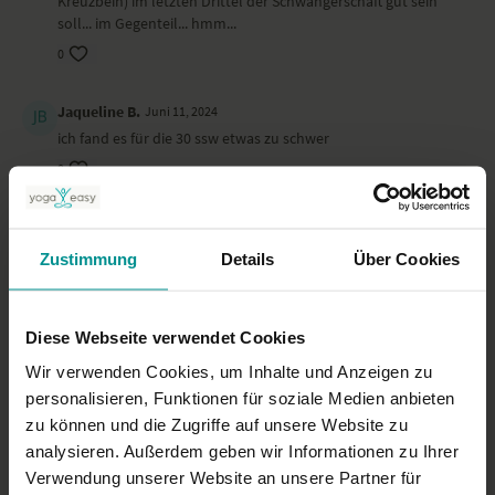
Ort und Ausstattung
Kreuzbein) im letzten Drittel der Schwangerschaft gut sein
soll... im Gegenteil... hmm...
Wir haben dieses Yoga-Video im
Spirit Yoga Studio in Zehlendorf
0
gedreht.
Jaqueline B.
Juni 11, 2024
ich fand es für die 30 ssw etwas zu schwer
0
Kat V U.
März 24, 2024
E
Zustimmung
Details
Über Cookies
0
Diese Webseite verwendet Cookies
Kathrin
März 22, 2024
Dieses Video ist eines meiner Favoriten im Mamasté-Bereich!
Wir verwenden Cookies, um Inhalte und Anzeigen zu
personalisieren, Funktionen für soziale Medien anbieten
0
zu können und die Zugriffe auf unsere Website zu
analysieren. Außerdem geben wir Informationen zu Ihrer
Mehr laden
Verwendung unserer Website an unsere Partner für