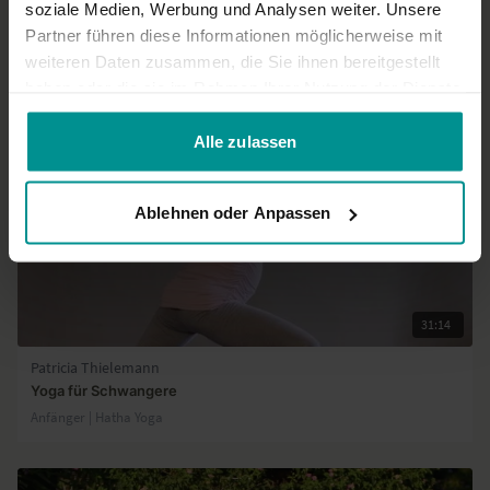
soziale Medien, Werbung und Analysen weiter. Unsere
Partner führen diese Informationen möglicherweise mit
Ähnliche Videos
weiteren Daten zusammen, die Sie ihnen bereitgestellt
haben oder die sie im Rahmen Ihrer Nutzung der Dienste
gesammelt haben.
Alle zulassen
Ablehnen oder Anpassen
31:14
Patricia Thielemann
Yoga für Schwangere
Anfänger | Hatha Yoga