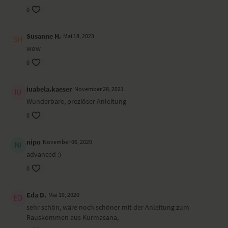
0
Susanne H.
Mai 18, 2023
wow
0
iuabela.kaeser
November 28, 2021
Wunderbare, preziöser Anleitung
0
nipo
November 06, 2020
advanced :)
0
Eda D.
Mai 19, 2020
sehr schön, wäre noch schöner mit der Anleitung zum
Rauskommen aus Kurmasana,