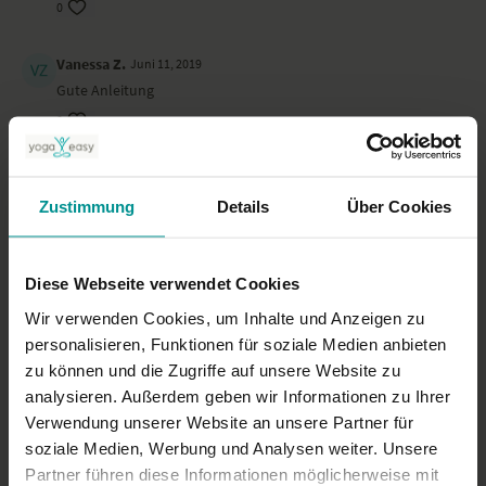
0
Vanessa Z.
Juni 11, 2019
Gute Anleitung
0
Constanze K.
April 27, 2019
Sehr gut und kommen erklärt, aber man sollte schon
Zustimmung
Details
Über Cookies
aufgewärmt und ein sehr gutes Körpergefühl haben.
0
Diese Webseite verwendet Cookies
deike F.
November 27, 2016
Wir verwenden Cookies, um Inhalte und Anzeigen zu
immer alles sehr sehr gut erklärt. Danke
personalisieren, Funktionen für soziale Medien anbieten
0
zu können und die Zugriffe auf unsere Website zu
analysieren. Außerdem geben wir Informationen zu Ihrer
Verwendung unserer Website an unsere Partner für
Ähnliche Videos
soziale Medien, Werbung und Analysen weiter. Unsere
Partner führen diese Informationen möglicherweise mit