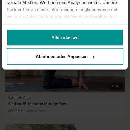
soziale Medien, Werbung und Analysen weiter. Unsere
Partner führen diese Informationen möglicherweise mit
Ähnliche Videos
weiteren Daten zusammen, die Sie ihnen bereitgestellt
haben oder die sie im Rahmen Ihrer Nutzung der Dienste
gesammelt haben.
Alle zulassen
Ablehnen oder Anpassen
16:48
Valentin Alex
Sanfter 15-Minuten Morgenflow
Anfänger | Vinyasa Yoga