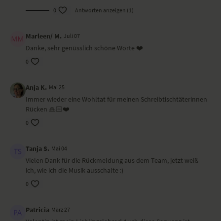
0
Antworten anzeigen (1)
Dieses Video haben wir auf Rügen gedreht. Valentin übt auf einer
Matte von Lotuscrafts.
Marleen/ M.
Juli 07
Danke, sehr genüsslich schöne Worte ❤️
0
Anja K.
Mai 25
Immer wieder eine Wohltat für meinen Schreibtischtäterinnen
Rücken 🙏🏻❤️
0
Tanja S.
Mai 04
Vielen Dank für die Rückmeldung aus dem Team, jetzt weiß
ich, wie ich die Musik ausschalte :)
0
Patricia
März 27