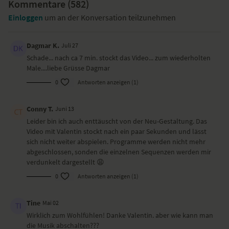
Kommentare (
582
)
Lege dir einen Block bereit.
Einloggen
um an der Konversation teilzunehmen
Yoga-Übungen (Asanas)
Kindhaltung – Balasana
Dagmar K.
Juli 27
Wirbelsäule mobilisieren
Schade... nach ca 7 min. stockt das Video... zum wiederholten
fließender Vierfüßlerstand
Male....liebe Grüsse Dagmar
gedrehter tiefer Ausfallschritt – Parivrtta Anjaneyasana
0
Antworten anzeigen (1)
herabschauender Hund – Adho Mukha Svanasana
Vierfüßlerstand mit Twist
Sphinx – Salamba Bhujangasana
Conny T.
Juni 13
Unterarmbrett auf den Fußrücken
Leider bin ich auch enttäuscht von der Neu-Gestaltung. Das
dynamische Schulterbrücke – Setu Bandha Sarvangasana
Video mit Valentin stockt nach ein paar Sekunden und lässt
liegender Twist
sich nicht weiter abspielen. Programme werden nicht mehr
Umkehrhaltung
abgeschlossen, sonden die einzelnen Sequenzen werden mir
Shavasana
verdunkelt dargestellt 😩
Wirkung und Vorteile der Yoga-Übungssequenz
0
Antworten anzeigen (1)
Ein sanfter und ruhiger Start in deinen Tag, der deine Wirbelsäule
Tine
Mai 02
geschmeidig macht.
Wirklich zum Wohlfühlen! Danke Valentin. aber wie kann man
die Musik abschalten???
Ort und Ausstattung