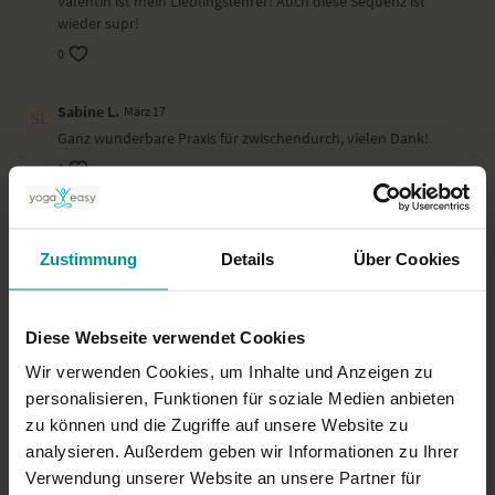
Valentin ist mein Lieblingslehrer! Auch diese Sequenz ist
wieder supr!
0
Sabine L.
März 17
Ganz wunderbare Praxis für zwischendurch, vielen Dank!
0
Quick
März 17
Ablauf, Anleitung, Tempo - alles genau richtig - Danke
Zustimmung
Details
Über Cookies
0
Diese Webseite verwendet Cookies
Sonja
Februar 28
Toller Start in den Tag
Wir verwenden Cookies, um Inhalte und Anzeigen zu
personalisieren, Funktionen für soziale Medien anbieten
0
zu können und die Zugriffe auf unsere Website zu
analysieren. Außerdem geben wir Informationen zu Ihrer
Mehr laden
Verwendung unserer Website an unsere Partner für