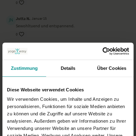
0
Jutta N.
Januar 15
Sewohltuend und entspannend.
0
Elvira H.
Januar 11
Schön um herunterzufahren und dann ruhig schlafen zu
können. Danke!
Zustimmung
Details
Über Cookies
0
Martina
Dezember 18, 2025
Diese Webseite verwendet Cookies
Wunderschön entspannt
Wir verwenden Cookies, um Inhalte und Anzeigen zu
0
personalisieren, Funktionen für soziale Medien anbieten
zu können und die Zugriffe auf unsere Website zu
Mehr laden
analysieren. Außerdem geben wir Informationen zu Ihrer
Verwendung unserer Website an unsere Partner für
soziale Medien, Werbung und Analysen weiter. Unsere