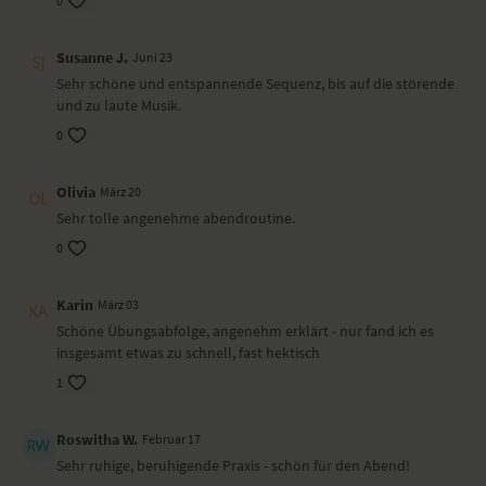
0
Dieses Video haben wir in Portugal gedreht.
Susanne J.
Juni 23
Sehr schöne und entspannende Sequenz, bis auf die störende
und zu laute Musik.
0
Olivia
März 20
Sehr tolle angenehme abendroutine.
0
Karin
März 03
Schöne Übungsabfolge, angenehm erklärt - nur fand ich es
insgesamt etwas zu schnell, fast hektisch
1
Roswitha W.
Februar 17
Sehr ruhige, beruhigende Praxis - schön für den Abend!