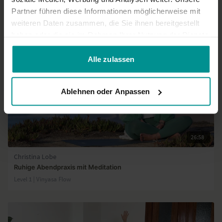
Partner führen diese Informationen möglicherweise mit
Ähnliche Videos
weiteren Daten zusammen, die Sie ihnen bereitgestellt
haben oder die sie im Rahmen Ihrer Nutzung der Dienste
gesammelt haben.
Alle zulassen
Ablehnen oder Anpassen
26:58
Christina Lobe
Ruhige Abendpraxis mit Meditation
Level 1 | Vinyasa Flow