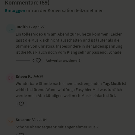
Kommentare (
Scheibenwischer-Twist – Makrasana
89
)
Nadelöhr
Einloggen
um an der Konversation teilzunehmen
Liegende Beindehnung – Supta Padangusthasana (mit Gurt)
Variante der Schulterbrücke – Viparita Karani / Setu Bandha
Sarvangasana
Judith L.
April 27
Entspannung in Rückenlage auf dem Bolster
Ein tolles Video um am Abend zur Ruhe zu kommen! Leider
Viloma Pranayama
lässt die Musik sich nicht ausschalten und ist lauter als die
Bienensummen – Bhramarin
Stimme von Christina. Insbesondere in der Endenspannung
Chandra Bhedana
ist die Musik auch noch vom Klang sehr unpassend. Schade
Savasana
0
Antworten anzeigen (1)
Benötigte Hilfsmittel
Eileen K.
Juli 28
2 Blöcke, Bolster, Decke, Gurt
Wunderbare Stunde nach einem anstrengenden Tag. Musik ist
wirklich störend. Wann wird Yoga Easy hier Mal was tun? Ich
Wirkung und Vorteile
werde mein Abo kündigen weil mich Musik einfach stört.
Mit dieser Sequenz beruhigst du dein gesamtes System und kannst so
0
die Anspannung des Tages leichter gehen lassen. Deine
Beinrückseiten und der untere Rücken werden gedehnt und erfahren
Susanne V.
Juli 04
so Entspannung.
Schöne Abendsequenz mit angenehmer Musik
Ort und Ausstattung