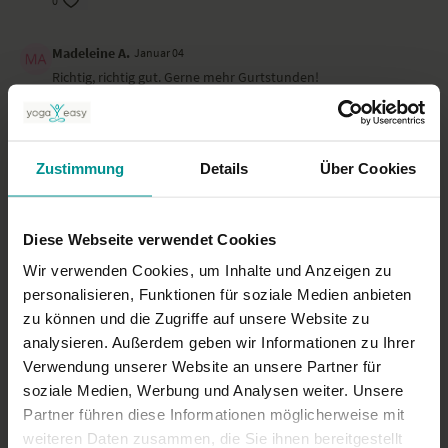
0
Madeleine A.
Januar 04
Richtig, richtig gut. Gerne mehr Gurtstunden!
0
Margrit M.
Januar 04
Zustimmung
Details
Über Cookies
meine Balance muss noch geübt werden! danke, das war mal
interessant mit dem gurt!
0
Diese Webseite verwendet Cookies
Wir verwenden Cookies, um Inhalte und Anzeigen zu
Mehr laden
personalisieren, Funktionen für soziale Medien anbieten
zu können und die Zugriffe auf unsere Website zu
analysieren. Außerdem geben wir Informationen zu Ihrer
Ähnliche Videos
Verwendung unserer Website an unsere Partner für
soziale Medien, Werbung und Analysen weiter. Unsere
Partner führen diese Informationen möglicherweise mit
weiteren Daten zusammen, die Sie ihnen bereitgestellt