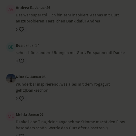
Shavasana
Andrea B.
Januar 26
Das war super toll. Ich bin sehr inspiriert, Asanas mit Gurt
auszuprobieren. Herzlichen Dank dafür Andrea
0
Bea
Januar 17
sehr schöne andere Übungen mit Gurt. Entspannend! Danke
0
Nina G.
Januar 06
Wunderbar inspirierend, was alles mit dem Yogagurt
geht:)Dankeschön
0
Melda
Januar 06
Danke liebe Tina, deine angenehme Stimme macht den Flow
besonders schön. Werde den Gurt öfter einsetzen :)