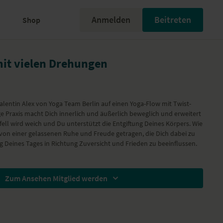
Anmelden
Beitreten
Shop
it vielen Drehungen
lentin Alex von Yoga Team Berlin auf einen Yoga-Flow mit Twist-
ge Praxis macht Dich innerlich und äußerlich beweglich und erweitert
ll wird weich und Du unterstützt die Entgiftung Deines Körpers. Wie
 von einer gelassenen Ruhe und Freude getragen, die Dich dabei zu
 Deines Tages in Richtung Zuversicht und Frieden zu beeinflussen.
Zum Ansehen Mitglied werden