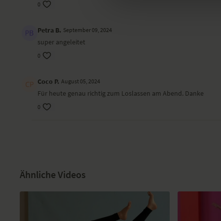
0
Petra B.
September 09, 2024
super angeleitet
0
Coco P.
August 05, 2024
Für heute genau richtig zum Loslassen am Abend. Danke
0
Ähnliche Videos