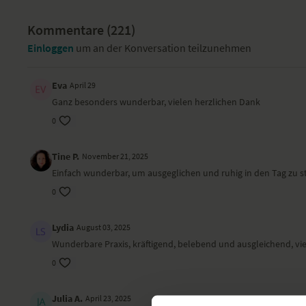
Kommentare (
221
)
Einloggen
um an der Konversation teilzunehmen
Eva
April 29
Ganz besonders wunderbar, vielen herzlichen Dank
0
Tine P.
November 21, 2025
Einfach wunderbar, um ausgeglichen und ruhig in den Tag zu sta
0
Lydia
August 03, 2025
Wunderbare Praxis, kräftigend, belebend und ausgleichend, vie
0
Julia A.
April 23, 2025