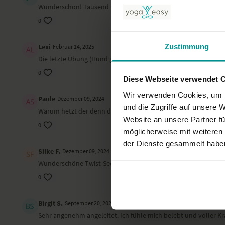
Wunderschön! Tausend Dank❣️
0
Zustimmung
Lexi
Februar 14, 2025
Die letzte Übung (Hund gedreht, evtl. Balance) finde ich sehr s
0
Diese Webseite verwendet 
Wir verwenden Cookies, um I
Paule
Dezember 09, 2024
und die Zugriffe auf unsere 
Warum hetzt der denn da so durch? Verstehe auch nicht, warum
Website an unsere Partner fü
0
möglicherweise mit weiteren
der Dienste gesammelt habe
Silke F.
Dezember 09, 2024
Wunderschöne Twist-Sequenz
0
Birgit S.
September 20, 2024
Sehr angenehm angeleitet. Ich fühle mich belebt und voller Kra