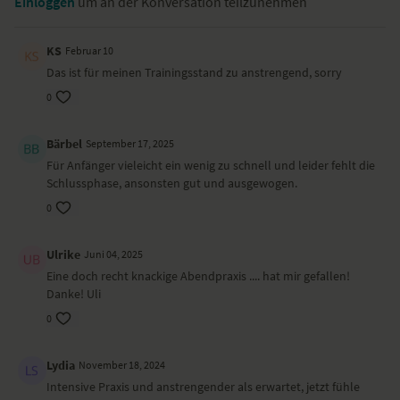
Einloggen
um an der Konversation teilzunehmen
KS
Februar 10
Das ist für meinen Trainingsstand zu anstrengend, sorry
0
Bärbel
September 17, 2025
Für Anfänger vieleicht ein wenig zu schnell und leider fehlt die
Schlussphase, ansonsten gut und ausgewogen.
0
Ulrike
Juni 04, 2025
Eine doch recht knackige Abendpraxis .... hat mir gefallen!
Danke! Uli
0
Lydia
November 18, 2024
Intensive Praxis und anstrengender als erwartet, jetzt fühle