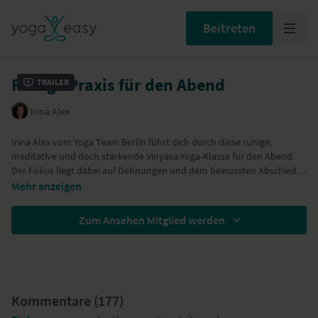
Beitreten
Ruhige Praxis für den Abend
Trailer
Irina Alex
Irina Alex vom Yoga Team Berlin führt dich durch diese ruhige,
meditative und doch stärkende Vinyasa-Yoga-Klasse für den Abend.
Der Fokus liegt dabei auf Dehnungen und dem bewussten Abschied
vom (Arbeits)-Tag. Die Praxis zentriert und beruhigt, wirkt aber trotz
Die Klasse eignet sich perfekt als Feierabend- Praxis, kann aber auch in
Mehr anzeigen
ihrer Ruhe auch stärkend.
jeder anderen Situation, in der du Stress hinter dir lassen möchtest,
Die Sequenz beinhaltet Dreh - und Dehnübungen, z.B. Krieger mit
geübt werden.
Zum Ansehen Mitglied werden
abgelegtem Knie, Halbe Taube, Ausfallschritt-Twist. Du konzentrierst
dich dabei auf langen, ausweitenden Ujayii-Atem, der das
Nervensystem beruhigt.
Kommentare (
177
)