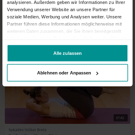
analysieren. Außerdem geben wir Informationen zu Ihrer
0
Verwendung unserer Website an unsere Partner für
soziale Medien, Werbung und Analysen weiter. Unsere
Mehr laden
Partner führen diese Informationen möglicherweise mit
weiteren Daten zusammen, die Sie ihnen bereitgestellt
haben oder die sie im Rahmen Ihrer Nutzung der Dienste
Ähnliche Videos
gesammelt haben.
Alle zulassen
Ablehnen oder Anpassen
57:42
Sukadev Volker Bretz