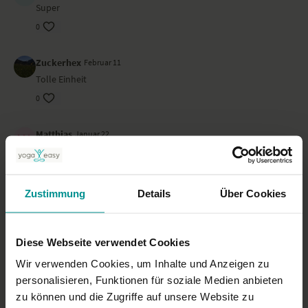
Super
Ort
0
Das Video haben wir in Viktoria Eckers Yogastudio
doktoryoga
in Wien
gedreht.
Zuckerhex
Februar 11
Tolle Einheit
0
Matthias
Januar 22
Vicky ist ganz schön hektisch
0
Zustimmung
Details
Über Cookies
mira
Januar 14
das war super, vielen Dank
Diese Webseite verwendet Cookies
0
Wir verwenden Cookies, um Inhalte und Anzeigen zu
Karin
Dezember 27, 2025
personalisieren, Funktionen für soziale Medien anbieten
Der Rücken fühlt sich warm und gekräftigt an, danke!
zu können und die Zugriffe auf unsere Website zu