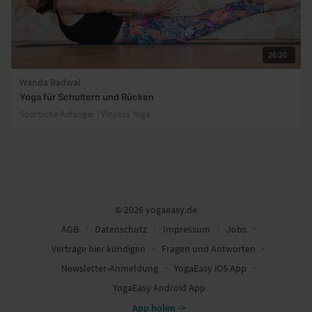
26:20
Wanda Badwal
Yoga für Schultern und Rücken
Sportliche Anfänger | Vinyasa Yoga
© 2026 yogaeasy.de
AGB
∙
Datenschutz
∙
Impressum
∙
Jobs
∙
Verträge hier kündigen
∙
Fragen und Antworten
∙
Newsletter-Anmeldung
∙
YogaEasy iOS App
∙
YogaEasy Android App
App holen ->