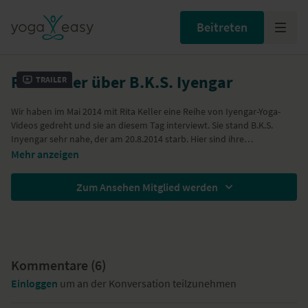
Beitreten
Rita Keller über B.K.S. Iyengar
Trailer
Wir haben im Mai 2014 mit Rita Keller eine Reihe von Iyengar-Yoga-
Videos gedreht und sie an diesem Tag interviewt. Sie stand B.K.S.
Inyengar sehr nahe, der am 20.8.2014 starb. Hier sind ihre
bewegenden Worte über ihren Lehrer.
Es ist so, als ob man Energie anfasst...
Mehr anzeigen
Deutschlands Iyengar-Göttin Rita Keller im Interview, als der "Tiger
des Yoga" noch lebte.
Zum Ansehen Mitglied werden
Kommentare (
6
)
Einloggen
um an der Konversation teilzunehmen