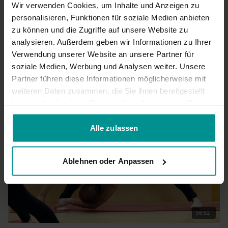
Wir verwenden Cookies, um Inhalte und Anzeigen zu
personalisieren, Funktionen für soziale Medien anbieten
zu können und die Zugriffe auf unsere Website zu
50:05
analysieren. Außerdem geben wir Informationen zu Ihrer
Verwendung unserer Website an unsere Partner für
Rita Keller
soziale Medien, Werbung und Analysen weiter. Unsere
Iyengar Aufbaukurs Teil 5: Vom Groben zum Feinen
Partner führen diese Informationen möglicherweise mit
Sportliche Anfänger | lyengar Yoga
weiteren Daten zusammen, die Sie ihnen bereitgestellt
haben oder die sie im Rahmen Ihrer Nutzung der Dienste
gesammelt haben.
Alle zulassen
Ablehnen oder Anpassen
56:52