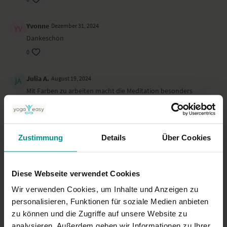
Yvonne
Dezember 31, 2024
Dankeschön
0
Julia A.
August 19, 2024
Mit Farben zu arbeiten macht die Meditation besonders
interessant. Namaste!
0
Zustimmung
Details
Über Cookies
Lissa
Juni 03, 2024
Sehr leicht und schön
0
Diese Webseite verwendet Cookies
Wir verwenden Cookies, um Inhalte und Anzeigen zu
Gabriele B.
April 25, 2024
personalisieren, Funktionen für soziale Medien anbieten
Danke.
zu können und die Zugriffe auf unsere Website zu
0
analysieren. Außerdem geben wir Informationen zu Ihrer