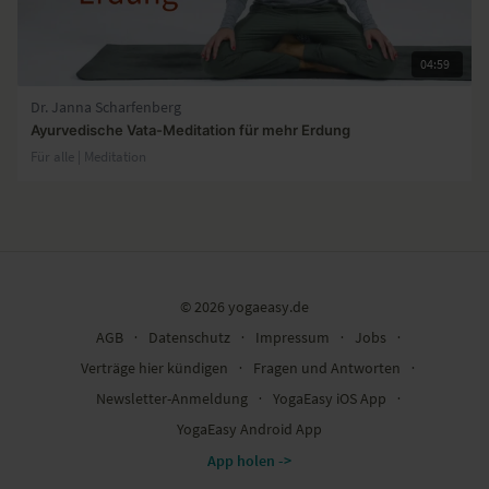
04:59
Dr. Janna Scharfenberg
Ayurvedische Vata-Meditation für mehr Erdung
Für alle | Meditation
© 2026 yogaeasy.de
AGB
∙
Datenschutz
∙
Impressum
∙
Jobs
∙
Verträge hier kündigen
∙
Fragen und Antworten
∙
Newsletter-Anmeldung
∙
YogaEasy iOS App
∙
YogaEasy Android App
App holen ->