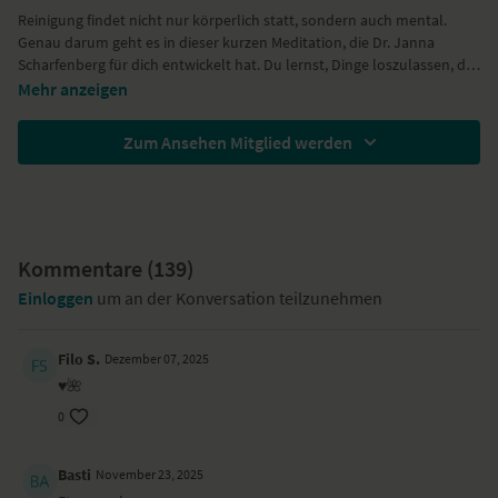
Reinigung findet nicht nur körperlich statt, sondern auch mental.
Genau darum geht es in dieser kurzen Meditation, die Dr. Janna
Scharfenberg für dich entwickelt hat. Du lernst, Dinge loszulassen, die
du nicht mehr brauchst und die dir nicht (mehr) nützen. So kannst du
Mehr anzeigen
dich von Ballast befreien – und deinen Geist reinigen.
Zum Ansehen Mitglied werden
Kommentare (
139
)
Einloggen
um an der Konversation teilzunehmen
Filo S.
Dezember 07, 2025
♥️🌺
0
Basti
November 23, 2025