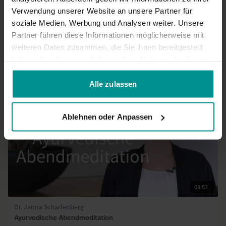
Verwendung unserer Website an unsere Partner für
Mehr laden
soziale Medien, Werbung und Analysen weiter. Unsere
Partner führen diese Informationen möglicherweise mit
weiteren Daten zusammen, die Sie ihnen bereitgestellt
haben oder die sie im Rahmen Ihrer Nutzung der Dienste
Ähnliche Videos
gesammelt haben.
Alle zulassen
Ablehnen oder Anpassen
08:53
Dr. Janna Scharfenberg
Ayurvedische Abendmeditation