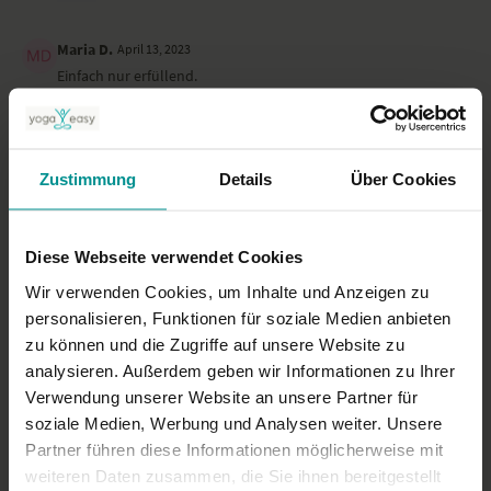
Maria D.
April 13, 2023
Einfach nur erfüllend.
0
Beate B.
März 22, 2023
Zustimmung
Details
Über Cookies
wunderbar friedlich
0
Diese Webseite verwendet Cookies
Mehr laden
Wir verwenden Cookies, um Inhalte und Anzeigen zu
personalisieren, Funktionen für soziale Medien anbieten
zu können und die Zugriffe auf unsere Website zu
Ähnliche Videos
analysieren. Außerdem geben wir Informationen zu Ihrer
Verwendung unserer Website an unsere Partner für
soziale Medien, Werbung und Analysen weiter. Unsere
Partner führen diese Informationen möglicherweise mit
weiteren Daten zusammen, die Sie ihnen bereitgestellt