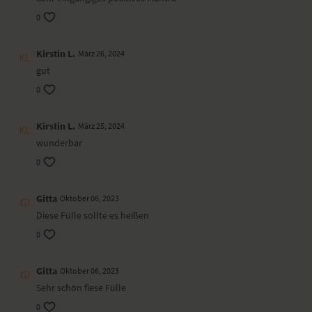
von allem gibt.
0
Energie
lichtvoll, strahlend, nährend, aufbauend
Kirstin L.
März 26, 2024
gut
Tradition
0
Hinduismus; Ursprung in einem der frühesten spirituellen Texte der
indischen Kultur, dem Weißen Yayurveda, und in der lsha-Upanishad
Kirstin L.
März 25, 2024
Gesang & Gitarre: Jessica Rost
wunderbar
0
Gitta
Oktober 06, 2023
Diese Fülle sollte es heißen
0
Gitta
Oktober 06, 2023
Sehr schön fiese Fülle
0