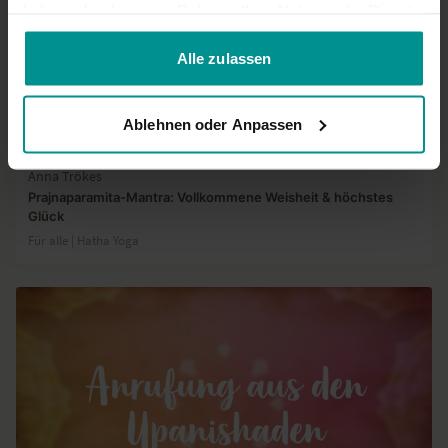
haben oder die sie im Rahmen Ihrer Nutzung der Dienste
gesammelt haben.
Alle zulassen
Ablehnen oder Anpassen
02:24
Anna Trökes
Prajnaparamita-Mantra: Vollkommene Weisheit & höchstes
Glück
Für alle | Hatha Yoga