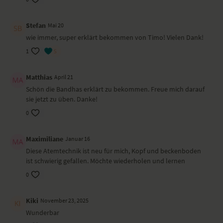
Du förderst die Wahrnehmung deiner Atmung und lernst die Wirkung
Stefan
Mai 20
deines Atems auf deinen Körper und Geist kennen.
wie immer, super erklärt bekommen von Timo! Vielen Dank!
Ort und Ausstattung
1
Dieses Video haben wir in Südtirol gedreht.
Matthias
April 21
Schön die Bandhas erklärt zu bekommen. Freue mich darauf
sie jetzt zu üben. Danke!
0
Maximiliane
Januar 16
Diese Atemtechnik ist neu für mich, Kopf und beckenboden
ist schwierig gefallen. Möchte wiederholen und lernen
0
Kiki
November 23, 2025
Wunderbar