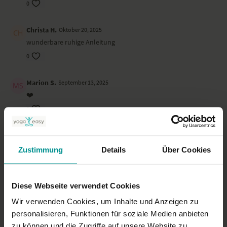
0
Christa H.
Oktober 20, 2025
wunderbare ruhige Anleitung
0
Marion S.
September 13, 2025
❤️
0
Alexandra G.
März 20, 2025
Unglaublich. Düse Ruhe, diese wunderbare Stimme und so
Zustimmung
Details
Über Cookies
entspannte Modulation und nicht zu letzt immer wieder
beeindruckend ist Timos Wissen, dass er auf so spürbare
Weise vermittelt. Danke
Diese Webseite verwendet Cookies
0
Wir verwenden Cookies, um Inhalte und Anzeigen zu
personalisieren, Funktionen für soziale Medien anbieten
Claudia S.
Februar 28, 2025
zu können und die Zugriffe auf unsere Website zu