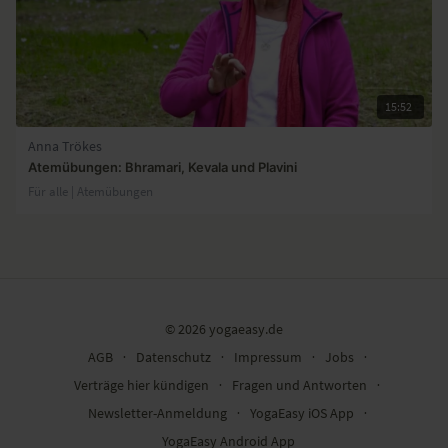
15:52
Anna Trökes
Atemübungen: Bhramari, Kevala und Plavini
Für alle | Atemübungen
© 2026 yogaeasy.de
AGB
∙
Datenschutz
∙
Impressum
∙
Jobs
∙
Verträge hier kündigen
∙
Fragen und Antworten
∙
Newsletter-Anmeldung
∙
YogaEasy iOS App
∙
YogaEasy Android App