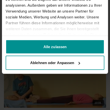
sehr gut erklärt, danke dafür
analysieren. Außerdem geben wir Informationen zu Ihrer
0
Verwendung unserer Website an unsere Partner für
soziale Medien, Werbung und Analysen weiter. Unsere
Mehr laden
Partner führen diese Informationen möglicherweise mit
weiteren Daten zusammen, die Sie ihnen bereitgestellt
haben oder die sie im Rahmen Ihrer Nutzung der Dienste
gesammelt haben.
Ähnliche Videos
Alle zulassen
Ablehnen oder Anpassen
20:06