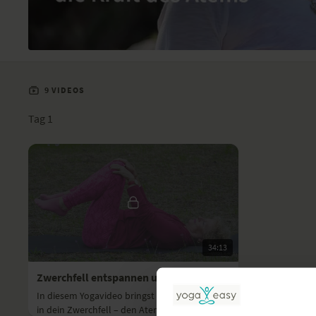
9 VIDEOS
Tag 1
34:13
Zwerchfell entspannen und Brustkorb mobilisieren
In diesem Yogavideo bringst du Entspannung
in dein Zwerchfell – den Atemmuskel