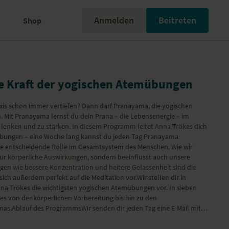
Anmelden
Beitreten
Shop
e Kraft der yogischen Atemübungen
xis schon immer vertiefen? Dann darf Pranayama, die yogischen 
 Mit Pranayama lernst du dein Prana – die Lebensenergie – im 
u lenken und zu stärken. In diesem Programm leitet Anna Trökes dich 
bungen – eine Woche lang kannst du jeden Tag Pranayama 
ne entscheidende Rolle im Gesamtsystem des Menschen. Wie wir 
ur körperliche Auswirkungen, sondern beeinflusst auch unsere 
gen wie bessere Konzentration und heitere Gelassenheit sind die 
ich außerdem perfekt auf die Meditation vor.Wir stellen dir in 
 Trökes die wichtigsten yogischen Atemübungen vor. In sieben 
es von der körperlichen Vorbereitung bis hin zu den 
as.Ablauf des ProgrammsWir senden dir jeden Tag eine E-Mail mit 
nen Anna Trökes dich durch verschiedene yogische Atemübungen 
tikel aus unserem YogaMag, die dir weitere Infos und Tipps rund um 