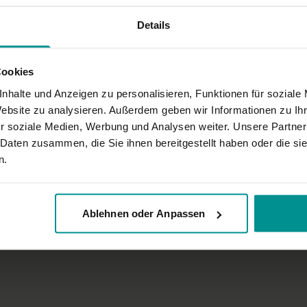
Details
Cookies
nhalte und Anzeigen zu personalisieren, Funktionen für soziale
Website zu analysieren. Außerdem geben wir Informationen zu I
r soziale Medien, Werbung und Analysen weiter. Unsere Partner
 Daten zusammen, die Sie ihnen bereitgestellt haben oder die s
07:44
n.
: Sitkarin
erklärt dir, wie du die
tkarin praktizierst. „Sit" ist das
Ablehnen oder Anpassen
sch, das dabei entsteht.