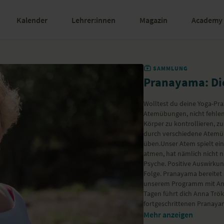
Kalender
Lehrer:innen
Magazin
Academy
SAMMLUNG
Pranayama: Di
Wolltest du deine Yoga-Pra
Atemübungen, nicht fehlen.
Körper zu kontrollieren, z
durch verschiedene Atemü
üben.Unser Atem spielt ei
atmen, hat nämlich nicht n
Psyche. Positive Auswirkun
Folge. Pranayama bereitet s
unserem Programm mit Anna
Tagen führt dich Anna Trök
fortgeschrittenen Pranayam
ein bis zwei Videos, in de
Mehr anzeigen
leitet. Dazu erhältst du Ar