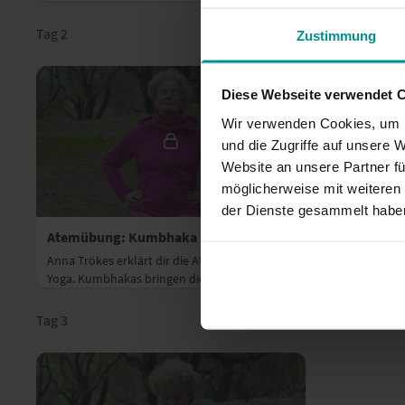
zwischen Bauch- und Brustraum. Ebenso
mobilisierst du dein...
Tag 2
Zustimmung
Diese Webseite verwendet 
Wir verwenden Cookies, um I
und die Zugriffe auf unsere 
Website an unsere Partner fü
möglicherweise mit weiteren
12:48
der Dienste gesammelt habe
Atemübung: Kumbhaka
Atemübung
Anna Trökes erklärt dir die Atempausen im
Anna Trökes 
Yoga. Kumbhakas bringen dich auf
Atemübung Si
unterschiedlichen Ebenen in die Stille.
Schnalzgeräu
Tag 3