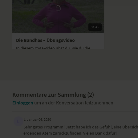
31:45
Die Bandhas – Übungsvideo
In diesem Yoga-Video übst du, wie du die
Bandhas setzt. Diese lenken deine Energie, die
du in den Pranayama-Techniken aufbaust.
Tag 4
Kommentare zur Sammlung (
2
)
Einloggen
um an der Konversation teilzunehmen
L
Januar 06, 2020
15:52
Sehr gutes Programm! Jetzt habe ich das Gefühl, eine Übersich
erdenden Atem zurückzufinden. Vielen Dank dafür!
Atemübungen: Bhramari, Kevala und Plavini