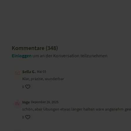
Kommentare (
348
)
Einloggen
um an der Konversation teilzunehmen
Sella G.
Mai 03
Klar, präzise, wunderbar
0
Inge
Dezember 26, 2025
schön, aber Übungen etwas länger halten wäre angenehm ge
0