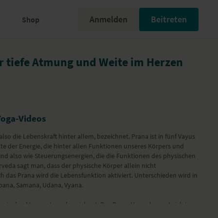
Anmelden
Beitreten
Shop
r tiefe Atmung und Weite im Herzen
Yoga-Videos
also die Lebenskraft hinter allem, bezeichnet. Prana ist in fünf Vayus
kte der Energie, die hinter allen Funktionen unseres Körpers und
sind also wie Steuerungsenergien, die die Funktionen des physischen
rveda sagt man, dass der physische Körper allein nicht
rch das Prana wird die Lebensfunktion aktiviert. Unterschieden wird in
Apana, Samana, Udana, Vyana.
ergie des Atemsystems bezeichnet. Das Prana Vayu „bewegt sich im
trolliert den Atem” (B.K.S. Iyengar – Licht auf Yoga). Es ist somit