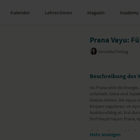
Kalender
Lehrer:innen
Magazin
Academy
Prana Vayu: Fü
Veronika Freitag
Beschreibung des 
Als Prana wird die Energie, 
unterteilt. Diese sind Aspe
Geistes stehen. Die Vayus 
Körpers regulieren. Im Ayu
funktionsfähig ist. Erst du
fünf Haupt-Vayus: Prana, 
Als Prana Vayu wird die En
Mehr anzeigen
Bereich des Herzens und kon