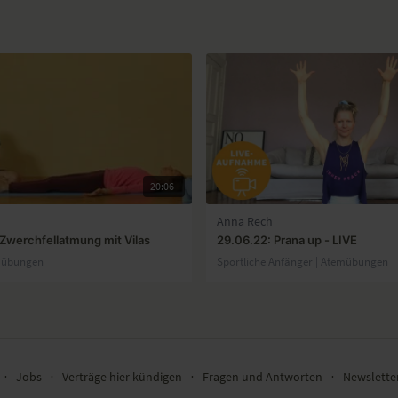
20:06
Anna Rech
Zwerchfellatmung mit Vilas
29.06.22: Prana up - LIVE
emübungen
Sportliche Anfänger | Atemübungen
∙
Jobs
∙
Verträge hier kündigen
∙
Fragen und Antworten
∙
Newslett