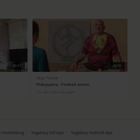
30:37
26:30
Vilas Turske
Pranayama - Freiheit atmen
Für alle | Atemübungen
er-Anmeldung
∙
YogaEasy iOS App
∙
YogaEasy Android App