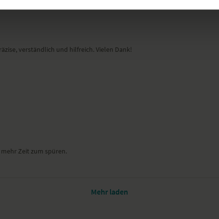
zise, verständlich und hilfreich. Vielen Dank!
 mehr Zeit zum spüren.
Mehr laden