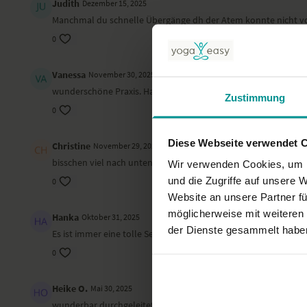
Judith
Dezember 15, 2025
Manchmal du schnelle Übergänge dh der Atem konnte nicht v
0
Vanessa
November 30, 2025
wunderschöne Praxis. Hat sich unglaublich gut im Körper ange
Zustimmung
0
Diese Webseite verwendet 
Christine
November 29, 2025
bisschen viel nach unten schauenden Hund. Der Druck auf die 
Wir verwenden Cookies, um I
und die Zugriffe auf unsere 
0
Website an unsere Partner fü
möglicherweise mit weiteren
Hanka
Oktober 31, 2025
der Dienste gesammelt habe
Es ist immer eine tolle Session mit Veronika. Vielen Dank
0
Heike O.
Mai 30, 2025
wunderbar durchgeleitet mit schönen Anusaraanweisungen <