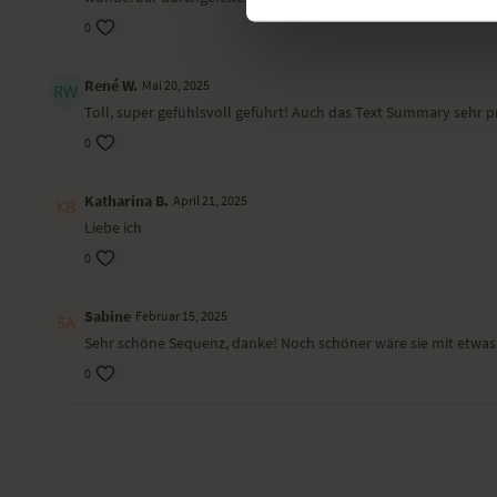
0
René W.
Mai 20, 2025
Toll, super gefühlsvoll geführt! Auch das Text Summary sehr prä
0
Katharina B.
April 21, 2025
Liebe ich
0
Sabine
Februar 15, 2025
Sehr schöne Sequenz, danke! Noch schöner wäre sie mit etwas
0