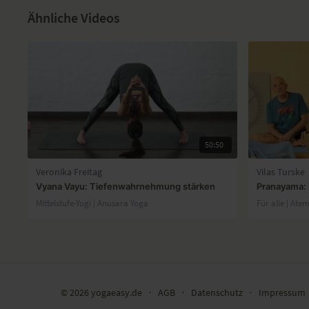
Ähnliche Videos
50:50
Veronika Freitag
Vilas Turske
Vyana Vayu: Tiefenwahrnehmung stärken
Pranayama: 
Mittelstufe-Yogi | Anusara Yoga
Für alle | At
© 2026 yogaeasy.de
∙
AGB
∙
Datenschutz
∙
Impressum