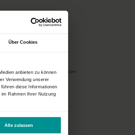
ile der Yoga-Übungs-Sequenz
belebend, erneuernd und erhebend. Durch die gezielte Atmung
 Herzen, so dass sich dein Brustkorb mit Energie und Weite füllen
 zu halten
Über Cookies
en Alltag oft zu kurz und flach. Daher ist es wichtig mit gezielter
ndene Enge wieder zu weiten. Du wirst bei einer regelmäßigen Praxis
ier und geöffneter fühlst.
hten bei diesem Yoga-Video
e Wiederholungen dieser Übung. Sonst super
 Medien anbieten zu können
eitungen von Veronika. Gehe nur so weit, wie es sich gut anfühlt.
hrer Verwendung unserer
chtig wie die korrekte Atmung. Es ist besonders wichtig, dass du
 führen diese Informationen
ie Achselhöhlen und in den seitlichen Brustkorb bringst. Das wird
ie im Rahmen Ihrer Nutzung
, und du wirst dich leichter und ruhiger fühlen.
ir in Veronika Freitags wunderschönem Yogastudio
Jyoti
Yoga in
Alle zulassen